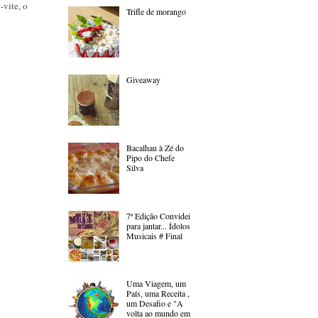
-vite, o
Trifle de morango
Giveaway
Bacalhau à Zé do
Pipo do Chefe
Silva
7ª Edição Convidei
para jantar... Ídolos
Musicais # Final
Uma Viagem, um
País, uma Receita ,
um Desafio e "A
volta ao mundo em