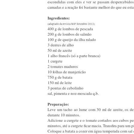
escondidas com eles e ver se passam despercebidos.
camadas e a reação foi bastante melhor do que eu esta
Ingredientes:
(adaptado da revista M.P. Setembro 2012)
400 g de lombos de pescada
200 g de lombos de salmão
100 g de queijo da ilha ralado
3 dentes de alho
50 ml de azeite
1 alho francês (só a parte branca)
1 curgete
2 tomates maduros
10 folhas de manjericão
750 g de batata
150 ml de leite
3 pontas de cebolinho
sal, pimenta e noz-moscada q.b.
Preparação:
Leve um tacho ao lume com 30 ml de azeite, os den
durante 10 minutos.
Adicione a curgete e o tomate cortados aos cubos pe
minutos, até a curgete ficar macia. Transfira para um pi
Coloque a batata a cozer em água temperada com sal e 