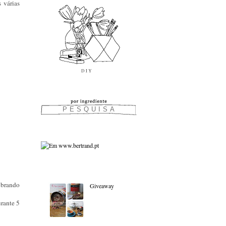
 várias
As favoritas:
 brando
Giveaway
rante 5