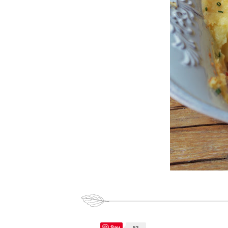
Sav
53