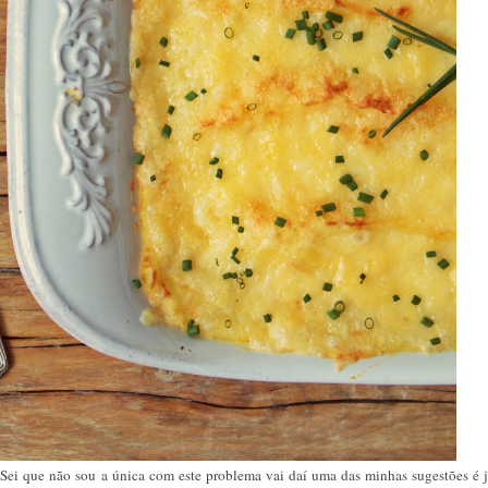
 Sei que não sou a única com este problema vai daí uma das minhas sugestões é j