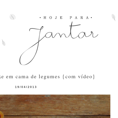
xe em cama de legumes {com vídeo}
19/04/2013