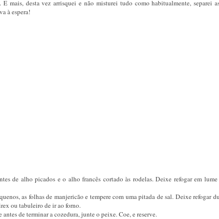
 E mais, desta vez arrisquei e não misturei tudo como habitualmente, separei as
va à espera!
tes de alho picados e o alho francês cortado às rodelas. Deixe refogar em lume
quenos, as folhas de manjericão e tempere com uma pitada de sal. Deixe refogar du
rex ou tabuleiro de ir ao forno.
antes de terminar a cozedura, junte o peixe. Coe, e reserve.