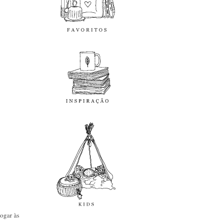
inspiração
kids
diy
ogar às