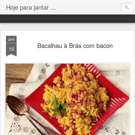
Hoje para jantar ...
APR
Bacalhau à Brás com bacon
16