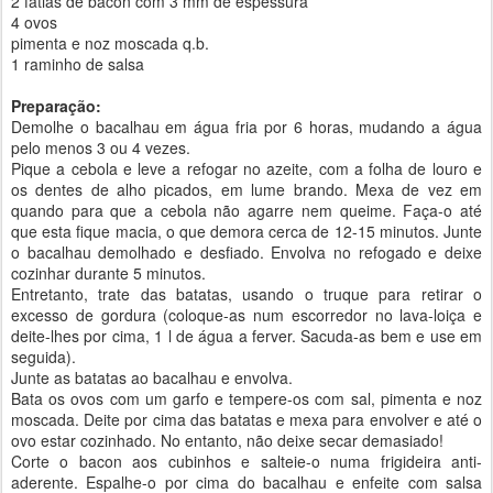
2 fatias de bacon com 3 mm de espessura
4 ovos
pimenta e noz moscada q.b.
1 raminho de salsa
Preparação:
Demolhe o bacalhau em água fria por 6 horas, mudando a água
pelo menos 3 ou 4 vezes.
Pique a cebola e leve a refogar no azeite, com a folha de louro e
os dentes de alho picados, em lume brando. Mexa de vez em
quando para que a cebola não agarre nem queime. Faça-o até
que esta fique macia, o que demora cerca de 12-15 minutos. Junte
o bacalhau demolhado e desfiado. Envolva no refogado e deixe
cozinhar durante 5 minutos.
Entretanto, trate das batatas, usando o truque para retirar o
excesso de gordura (coloque-as num escorredor no lava-loiça e
deite-lhes por cima, 1 l de água a ferver. Sacuda-as bem e use em
seguida).
Junte as batatas ao bacalhau e envolva.
Bata os ovos com um garfo e tempere-os com sal, pimenta e noz
moscada. Deite por cima das batatas e mexa para envolver e até o
ovo estar cozinhado. No entanto, não deixe secar demasiado!
Corte o bacon aos cubinhos e salteie-o numa frigideira anti-
aderente. Espalhe-o por cima do bacalhau e enfeite com salsa