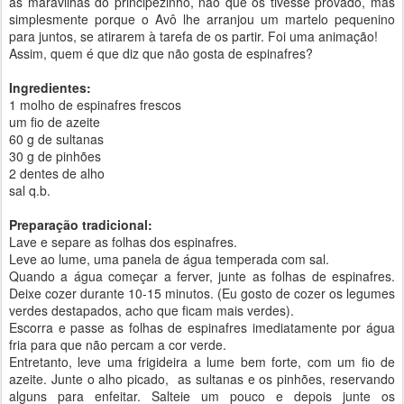
as maravilhas do principezinho, não que os tivesse provado, mas
simplesmente porque o Avô lhe arranjou um martelo pequenino
para juntos, se atirarem à tarefa de os partir. Foi uma animação!
Assim, quem é que diz que não gosta de espinafres?
Ingredientes:
1 molho de espinafres frescos
um fio de azeite
60 g de sultanas
30 g de pinhões
2 dentes de alho
sal q.b.
Preparação tradicional:
Lave e separe as folhas dos espinafres.
Leve ao lume, uma panela de água temperada com sal.
Quando a água começar a ferver, junte as folhas de espinafres.
Deixe cozer durante 10-15 minutos. (Eu gosto de cozer os legumes
verdes destapados, acho que ficam mais verdes).
Escorra e passe as folhas de espinafres imediatamente por água
fria para que não percam a cor verde.
Entretanto, leve uma frigideira a lume bem forte, com um fio de
azeite. Junte o alho picado, as sultanas e os pinhões, reservando
alguns para enfeitar. Salteie um pouco e depois junte os