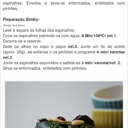
espinafres. Envolva e sirva-os enformados, enfeitados com
pinhões.
Preparação Bimby:
(Fonte: livro base)
Lave e separe as folhas dos espinafres.
Coza os espinafres cobrindo-os com água,
8 Min/100ºC/ vel.1.
Escorra-os e reserve.
Deite os alhos no copo e pique
vel.5.
Junte um fio de azeite
(aprox. 20g), as sultanas e os pinhões e programe
4 min/ varoma/
vel.2.
Junte os espinafres escorridos e salteie-os
3 min/ varoma/vel. 2.
Sirva-os enformados, enfeitados com pinhões.