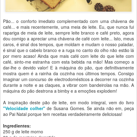
Pão... o conforto imediato complementado com uma chávena de
café... e mais recentemente, uma meia de leite. Eu, que nunca fui
rapariga de meia de leite, sempre leite branco e café preto, agora
dou comigo a apreciar uma chávena de café com leite... Isto, meus
caros, é sinal dos tempos, que moldam e mudam o nosso paladar,
é sinal que o cabelo branco e a ruga no canto do olho não estão lá
por mero acaso! Ainda que mais café com leite do que leite com
café, sinto-me estranha com esta bebida na mão! Mas começo a
dar-lhe o devido valor! E à máquina do pão, que definitivamente
mostra quem é a rainha da cozinha nos últimos tempos. Consigo
imaginar um concurso de electrodomésticos a decorrer na cozinha
durante a noite e as claques, a vibrar com bandeirolas na mão. A
máquina do pão destrona a bimby e a emoções explodem!
A inspiração deste pão de leite, em modo integral, vem do livro
"Velocidade colher"
de Susana Gomes. Se ainda não em, peça
ao Pai Natal porque tem receitas verdadeiramente deliciosas!
Ingredientes:
250 g de leite morno