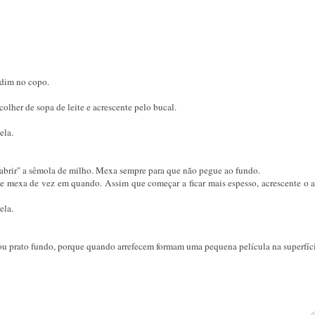
pudim no copo.
olher de sopa de leite e acrescente pelo bucal.
ela.
brir" a sêmola de milho. Mexa sempre para que não pegue ao fundo.
 e mexa de vez em quando. Assim que começar a ficar mais espesso, acrescente o a
ela.
a ou prato fundo, porque quando arrefecem formam uma pequena película na superfíci