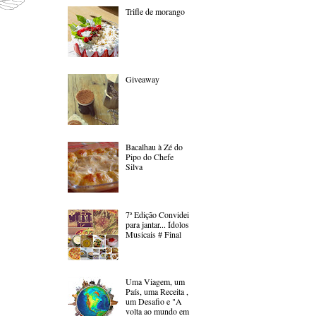
Trifle de morango
Giveaway
Bacalhau à Zé do
Pipo do Chefe
Silva
7ª Edição Convidei
para jantar... Ídolos
Musicais # Final
Uma Viagem, um
País, uma Receita ,
um Desafio e "A
volta ao mundo em