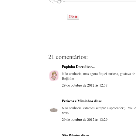
21 comentários:
Papinha Doce
disse...
Não conhecia, mas agora fiquei curiosa, gostava de
Beijinho
29 de outubro de 2012 às 12:57
Petiscos e Miminhos
disse...
Não conhecia, estamos sempre a apreender:)...vou e
xoxo
29 de outubro de 2012 às 13:29
São Ribeiro
disse...