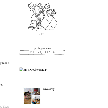
çúcar e
As favoritas:
e.
Giveaway