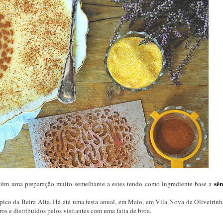
sê
, têm uma preparação muito semelhante a estes tendo como ingrediente base a
pico da Beira Alta. Há até uma festa anual, em Maio, em Vila Nova de Oliveirinh
os e distribuídos pelos visitantes com uma fatia de broa.