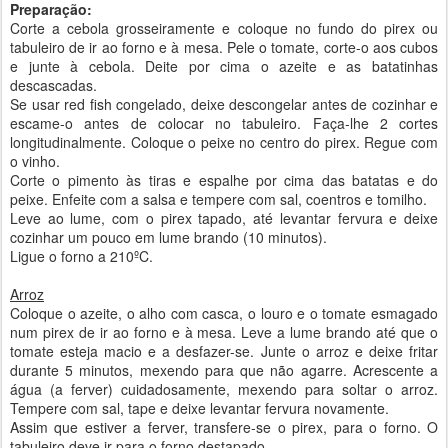
Preparação:
Corte a cebola grosseiramente e coloque no fundo do pirex ou
tabuleiro de ir ao forno e à mesa. Pele o tomate, corte-o aos cubos
e junte à cebola. Deite por cima o azeite e as batatinhas
descascadas.
Se usar red fish congelado, deixe descongelar antes de cozinhar e
escame-o antes de colocar no tabuleiro. Faça-lhe 2 cortes
longitudinalmente. Coloque o peixe no centro do pirex. Regue com
o vinho.
Corte o pimento às tiras e espalhe por cima das batatas e do
peixe. Enfeite com a salsa e tempere com sal, coentros e tomilho.
Leve ao lume, com o pirex tapado, até levantar fervura e deixe
cozinhar um pouco em lume brando (10 minutos).
Ligue o forno a 210ºC.
Arroz
Coloque o azeite, o alho com casca, o louro e o tomate esmagado
num pirex de ir ao forno e à mesa. Leve a lume brando até que o
tomate esteja macio e a desfazer-se. Junte o arroz e deixe fritar
durante 5 minutos, mexendo para que não agarre. Acrescente a
água (a ferver) cuidadosamente, mexendo para soltar o arroz.
Tempere com sal, tape e deixe levantar fervura novamente.
Assim que estiver a ferver, transfere-se o pirex, para o forno. O
tabuleiro deve ir para o forno destapado.