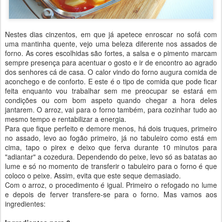
Nestes dias cinzentos, em que já apetece enroscar no sofá com
uma mantinha quente, vejo uma beleza diferente nos assados de
forno. As cores escolhidas são fortes, a salsa e o pimento marcam
sempre presença para acentuar o gosto e ir de encontro ao agrado
dos senhores cá de casa. O calor vindo do forno augura comida de
aconchego e de conforto. E este é o tipo de comida que pode ficar
feita enquanto vou trabalhar sem me preocupar se estará em
condições ou com bom aspeto quando chegar a hora deles
jantarem. O arroz, vai para o forno também, para cozinhar tudo ao
mesmo tempo e rentabilizar a energia.
Para que fique perfeito e demore menos, há dois truques, primeiro
no assado, levo ao fogão primeiro, já no tabuleiro como está em
cima, tapo o pirex e deixo que ferva durante 10 minutos para
"adiantar" a cozedura. Dependendo do peixe, levo só as batatas ao
lume e só no momento de transferir o tabuleiro para o forno é que
coloco o peixe. Assim, evita que este seque demasiado.
Com o arroz, o procedimento é igual. Primeiro o refogado no lume
e depois de ferver transfere-se para o forno. Mas vamos aos
ingredientes: