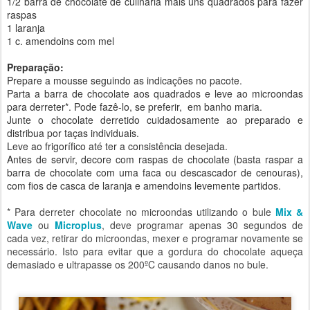
1/2 barra de chocolate de culinária mais uns quadrados para fazer
raspas
1 laranja
1 c. amendoins com mel
Preparação:
Prepare a mousse seguindo as indicações no pacote.
Parta a barra de chocolate aos quadrados e leve ao microondas
para derreter*. Pode fazê-lo, se preferir, em banho maria.
Junte o chocolate derretido cuidadosamente ao preparado e
distribua por taças individuais.
Leve ao frigorífico até ter a consistência desejada.
Antes de servir, decore com raspas de chocolate (basta raspar a
barra de chocolate com uma faca ou descascador de cenouras),
com fios de casca de laranja e amendoins levemente partidos.
* Para derreter chocolate no microondas utilizando o bule
Mix &
Wave
ou
Microplus
, deve programar apenas 30 segundos de
cada vez, retirar do microondas, mexer e programar novamente se
necessário. Isto para evitar que a gordura do chocolate aqueça
demasiado e ultrapasse os 200ºC causando danos no bule.