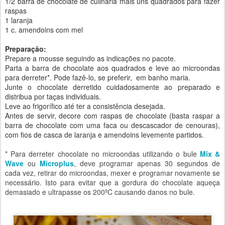
1/2 barra de chocolate de culinária mais uns quadrados para fazer
raspas
1 laranja
1 c. amendoins com mel
Preparação:
Prepare a mousse seguindo as indicações no pacote.
Parta a barra de chocolate aos quadrados e leve ao microondas
para derreter*. Pode fazê-lo, se preferir, em banho maria.
Junte o chocolate derretido cuidadosamente ao preparado e
distribua por taças individuais.
Leve ao frigorífico até ter a consistência desejada.
Antes de servir, decore com raspas de chocolate (basta raspar a
barra de chocolate com uma faca ou descascador de cenouras),
com fios de casca de laranja e amendoins levemente partidos.
* Para derreter chocolate no microondas utilizando o bule
Mix &
Wave
ou
Microplus
, deve programar apenas 30 segundos de
cada vez, retirar do microondas, mexer e programar novamente se
necessário. Isto para evitar que a gordura do chocolate aqueça
demasiado e ultrapasse os 200ºC causando danos no bule.