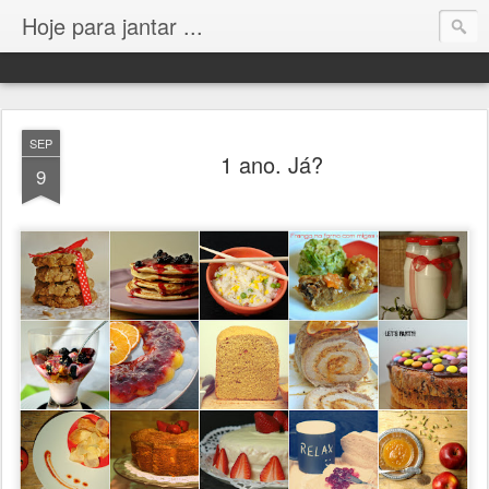
Hoje para jantar ...
SEP
1 ano. Já?
9