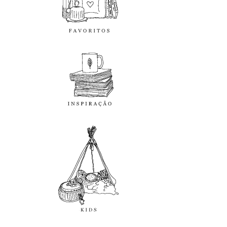
inspiração
kids
diy