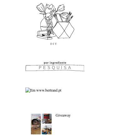
As favoritas:
Giveaway