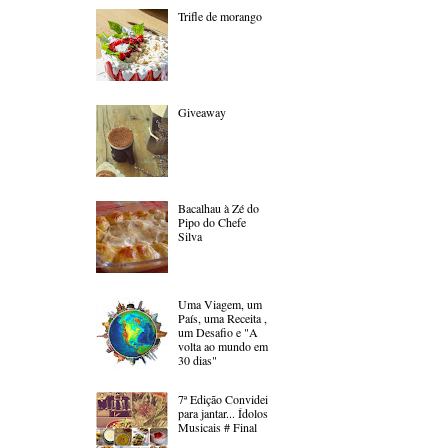
Trifle de morango
Giveaway
Bacalhau à Zé do
Pipo do Chefe
Silva
Uma Viagem, um
País, uma Receita ,
um Desafio e "A
volta ao mundo em
30 dias"
7ª Edição Convidei
para jantar... Ídolos
Musicais # Final