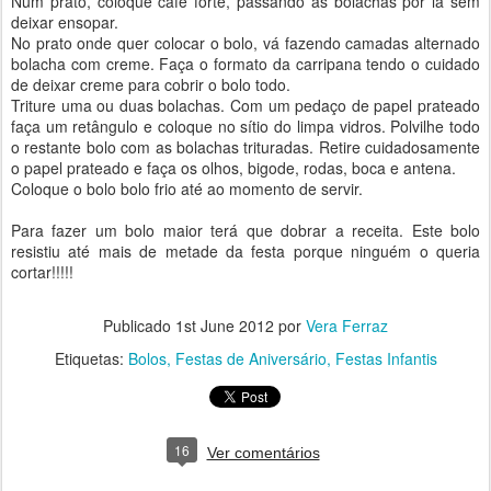
Num prato, coloque café forte, passando as bolachas por lá sem
deixar ensopar.
No prato onde quer colocar o bolo, vá fazendo camadas alternado
bolacha com creme. Faça o formato da carripana tendo o cuidado
de deixar creme para cobrir o bolo todo.
Triture uma ou duas bolachas. Com um pedaço de papel prateado
faça um retângulo e coloque no sítio do limpa vidros. Polvilhe todo
o restante bolo com as bolachas trituradas. Retire cuidadosamente
o papel prateado e faça os olhos, bigode, rodas, boca e antena.
Coloque o bolo bolo frio até ao momento de servir.
Para fazer um bolo maior terá que dobrar a receita. Este bolo
resistiu até mais de metade da festa porque ninguém o queria
cortar!!!!!
Publicado
1st June 2012
por
Vera Ferraz
Etiquetas:
Bolos
Festas de Aniversário
Festas Infantis
16
Ver comentários