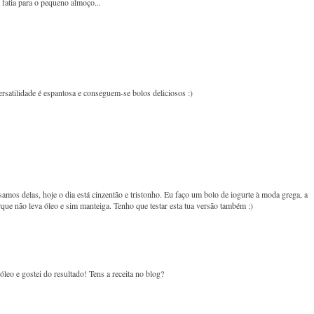
fatia para o pequeno almoço...
rsatilidade é espantosa e conseguem-se bolos deliciosos :)
mos delas, hoje o dia está cinzentão e tristonho. Eu faço um bolo de iogurte à moda grega, a
rque não leva óleo e sim manteiga. Tenho que testar esta tua versão também :)
leo e gostei do resultado! Tens a receita no blog?