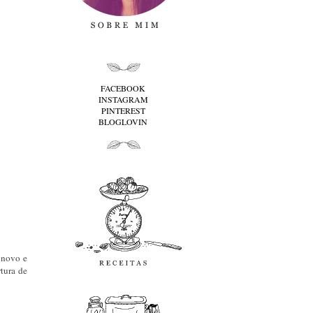
folha cima
FACEBOOK
INSTAGRAM
PINTEREST
BLOGLOVIN
folha baixo
Receitas
 novo e
rtura de
favoritos