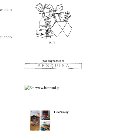
tes de o
(quando
As favoritas:
Giveaway