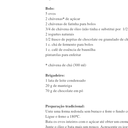
Bolo:
5 ovos
*
2 chávenas
de açúcar
2 chávenas de farinha para bolos
3/4 de chávena de óleo (não tinha e substitui por 1/
2 iogurtes naturais
1/2 frasco de pepitas de chocolate ou granulado de c
1 c. chá de fermento para bolos
1 c. café de essência de baunilha
pintarolas para enfeitar
*
chávena de chá (300 ml)
Brigadeiro:
1 lata de leite condensado
20 g de manteiga
70 g de chocolate em pó
Preparação tradicional:
Unte uma forma redonda sem buraco e forre o fundo co
Ligue o forno a 180ºC.
Bata os ovos inteiros com o açúcar até obter um crem
Junte o óleo e bata mais um pouco. Acrescente os iogu