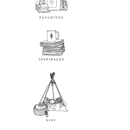
inspiração
kids
diy