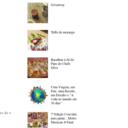
Giveaway
Trifle de morango
Bacalhau à Zé do
Pipo do Chefe
Silva
Uma Viagem, um
País, uma Receita ,
um Desafio e "A
volta ao mundo em
30 dias"
tes de o
7ª Edição Convidei
para jantar... Ídolos
Musicais # Final