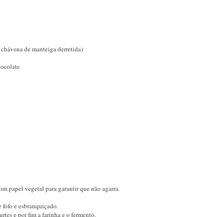
2 chávena de manteiga derretida)
hocolate
m papel vegetal para garantir que não agarra.
e fofo e esbranquiçado.
rtes e por fim a farinha e o fermento.