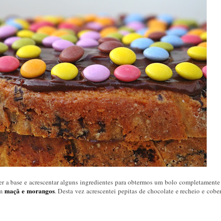
nter a base e acrescentar alguns ingredientes para obtermos um bolo completamente
maçã e morangos
m
. Desta vez acrescentei pepitas de chocolate e recheio e cobe