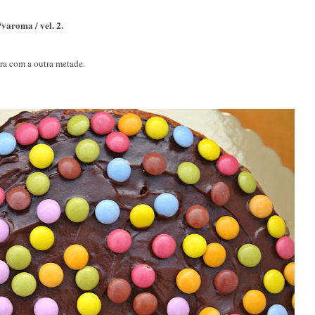
/varoma / vel. 2.
ra com a outra metade.