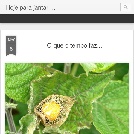
Hoje para jantar ...
MAY
O que o tempo faz...
8