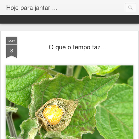
Hoje para jantar ...
MAY
O que o tempo faz...
8