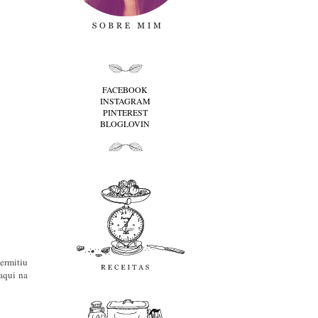
folha cima
FACEBOOK
INSTAGRAM
PINTEREST
BLOGLOVIN
folha baixo
Receitas
ermitiu
aqui na
favoritos