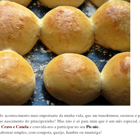
o acontecimento mais importante da minha vida, que me transformou, ensinou e p
 ao nascimento do principezinho! Mas não é só para mim que é um mês especial, 
Cravo e Canela
Pic-nic
.
u
e convida-nos a participar no seu
a saborear simples, com compota, queijo, fiambre ou manteiga!