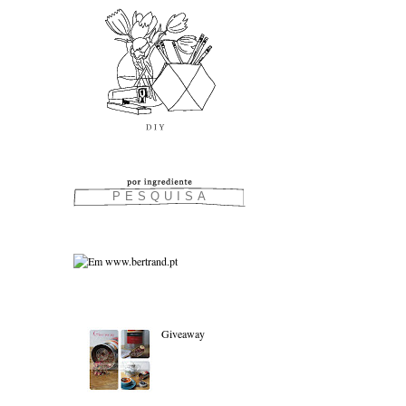
As favoritas:
Giveaway