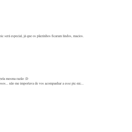
c será especial, já que os pãezinhos ficaram lindos, macios.
pela mesma razão :D
sos... não me importava de vos acompanhar a esse pic-nic...