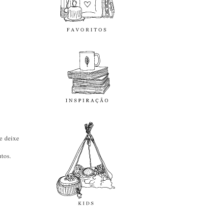
inspiração
kids
e deixe
tos.
diy