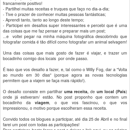
francamente positivo!
- Partilhei muitas receitas e truques que faço no dia-a-dia;
- Tive o prazer de conhecer muitas pessoas fantásticas;
- Aprendi tanto, tanto ao longo deste tempo;
- Participei em desafios super interessantes e percebi que é uma
das coisas que me faz pensar e preparar mais um post;
...e voltei pegar na minha máquina fotográfica descobrindo que
fotografar comida é tão difícil como fotografar um animal selvagem!
Uma das coisas que mais gosto de fazer é viajar, e trazer um
bocadinho comigo dos locais por onde passo.
É isso que vos desafio a fazer, e, tal como o Willy Fog, dar a "Volta
ao mundo em 30 dias" (porque agora as novas tecnologias
permitem que a viajem se faça mais rápido!).
O desafio consiste em partilhar
uma receita,
de
um local (País
)
onde já estiveram/ estão. No post proponho que contem um
bocadinho da
viagem
, o que vos fascinou, o que vos
impressionou, o motivo porque escolheram essa receita.
Convido todos os blogues a participar, até dia 25 de Abril e no final
farei um post com todas as participações!