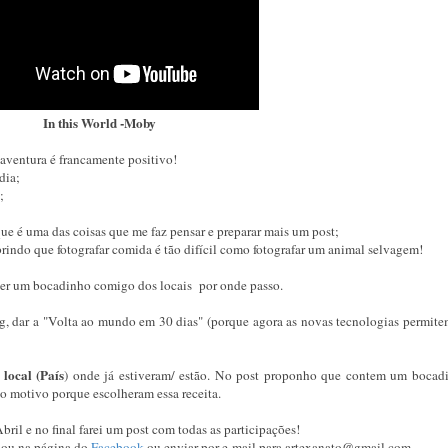
In this World -Moby
aventura é francamente positivo!
dia;
;
 que é uma das coisas que me faz pensar e preparar mais um post;
brindo que fotografar comida é tão difícil como fotografar um animal selvagem!
razer um bocadinho comigo dos locais por onde passo.
Fog, dar a "Volta ao mundo em 30 dias" (porque agora as novas tecnologias permit
local (País
) onde já estiveram/ estão. No post proponho que contem um bocad
 o motivo porque escolheram essa receita.
bril e no final farei um post com todas as participações!
i, ou na página do
Facebook
ou enviar por e-mail para artexanato@gmail.com.