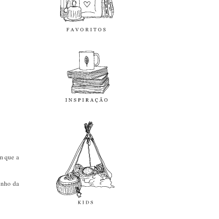
inspiração
kids
em que a
inho da
diy