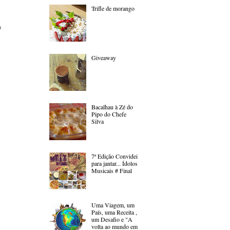
Trifle de morango
a
Giveaway
Bacalhau à Zé do
Pipo do Chefe
Silva
7ª Edição Convidei
para jantar... Ídolos
Musicais # Final
Uma Viagem, um
País, uma Receita ,
um Desafio e "A
volta ao mundo em