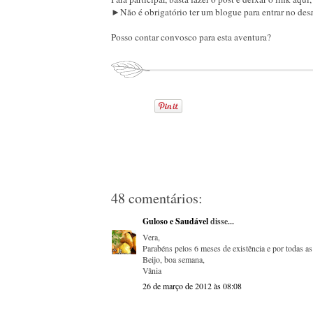
►Não é obrigatório ter um blogue para entrar no desa
Posso contar convosco para esta aventura?
48 comentários:
Guloso e Saudável
disse...
Vera,
Parabéns pelos 6 meses de existência e por todas as 
Beijo, boa semana,
Vânia
26 de março de 2012 às 08:08