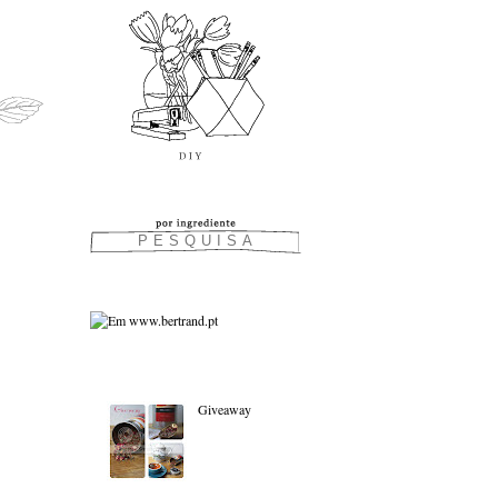
As favoritas:
Giveaway