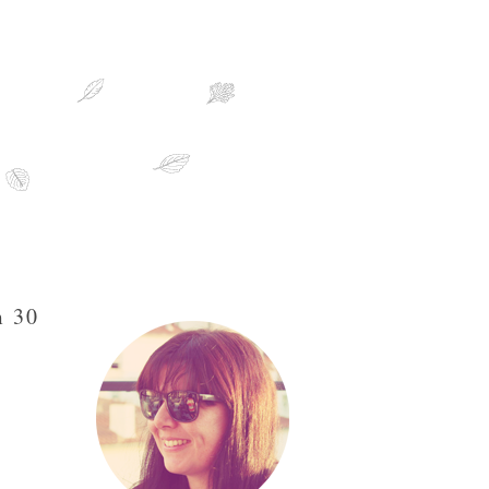
sobre mim
m 30