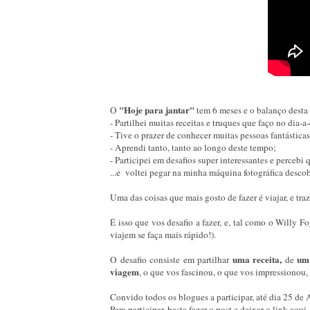
"Hoje para jantar"
O
tem 6 meses e o balanço desta 
- Partilhei muitas receitas e truques que faço no dia-a-
- Tive o prazer de conhecer muitas pessoas fantásticas
- Aprendi tanto, tanto ao longo deste tempo;
- Participei em desafios super interessantes e percebi
...e voltei pegar na minha máquina fotográfica desco
Uma das coisas que mais gosto de fazer é viajar, e t
É isso que vos desafio a fazer, e, tal como o Willy 
viajem se faça mais rápido!).
uma receita,
um 
O desafio consiste em partilhar
de
viagem
, o que vos fascinou, o que vos impressionou,
Convido todos os blogues a participar, até dia 25 de A
Para participar, basta fazer o post e deixar o link aqu