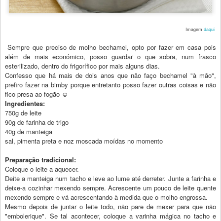
Imagem
daqui
Sempre que preciso de molho bechamel, opto por fazer em casa pois
além de mais económico, posso guardar o que sobra, num frasco
esterilizado, dentro do frigorífico por mais alguns dias.
Confesso que há mais de dois anos que não faço bechamel "à mão",
prefiro fazer na bimby porque entretanto posso fazer outras coisas e não
fico presa ao fogão ☺
Ingredientes:
750g de leite
90g de farinha de trigo
40g de manteiga
sal, pimenta preta e noz moscada moídas no momento
Preparação tradicional:
Coloque o leite a aquecer.
Deite a manteiga num tacho e leve ao lume até derreter. Junte a farinha e
deixe-a cozinhar mexendo sempre. Acrescente um pouco de leite quente
mexendo sempre e vá acrescentando à medida que o molho engrossa.
Mesmo depois de juntar o leite todo, não pare de mexer para que não
"embolerique". Se tal acontecer, coloque a varinha mágica no tacho e