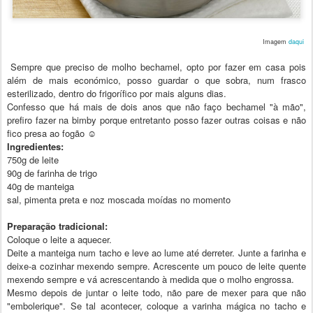
Imagem
daqui
Sempre que preciso de molho bechamel, opto por fazer em casa pois
além de mais económico, posso guardar o que sobra, num frasco
esterilizado, dentro do frigorífico por mais alguns dias.
Confesso que há mais de dois anos que não faço bechamel "à mão",
prefiro fazer na bimby porque entretanto posso fazer outras coisas e não
fico presa ao fogão ☺
Ingredientes:
750g de leite
90g de farinha de trigo
40g de manteiga
sal, pimenta preta e noz moscada moídas no momento
Preparação tradicional:
Coloque o leite a aquecer.
Deite a manteiga num tacho e leve ao lume até derreter. Junte a farinha e
deixe-a cozinhar mexendo sempre. Acrescente um pouco de leite quente
mexendo sempre e vá acrescentando à medida que o molho engrossa.
Mesmo depois de juntar o leite todo, não pare de mexer para que não
"embolerique". Se tal acontecer, coloque a varinha mágica no tacho e