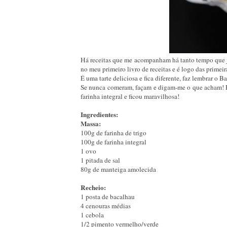
Há receitas que me acompanham há tanto tempo que já
no meu primeiro livro de receitas e é logo das primei
É uma tarte deliciosa e fica diferente, faz lembrar o B
Se nunca comeram, façam e digam-me o que acham! Para
farinha integral e ficou maravilhosa!
Ingredientes:
Massa:
100g de farinha de trigo
100g de farinha integral
1 ovo
1 pitada de sal
80g de manteiga amolecida
Recheio:
1 posta de bacalhau
4 cenouras médias
1 cebola
1/2 pimento vermelho/verde