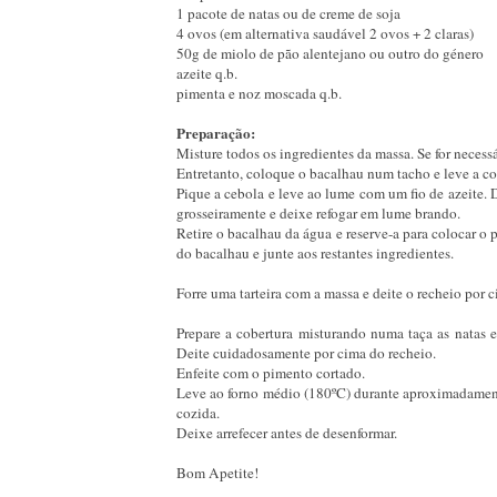
1 pacote de natas ou de creme de soja
4 ovos (em alternativa saudável 2 ovos + 2 claras)
50g de miolo de pão alentejano ou outro do género
azeite q.b.
pimenta e noz moscada q.b.
Preparação:
Misture todos os ingredientes da massa. Se for neces
Entretanto, coloque o bacalhau num tacho e leve a co
Pique a cebola e leve ao lume com um fio de azeite. 
grosseiramente e deixe refogar em lume brando.
Retire o bacalhau da água e reserve-a para colocar o 
do bacalhau e junte aos restantes ingredientes.
Forre uma tarteira com a massa e deite o recheio por c
Prepare a cobertura misturando numa taça as natas
Deite cuidadosamente por cima do recheio.
Enfeite com o pimento cortado.
Leve ao forno médio (180ºC) durante aproximadamente 
cozida.
Deixe arrefecer antes de desenformar.
Bom Apetite!