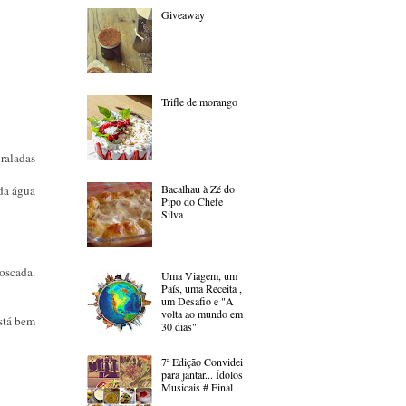
Giveaway
Trifle de morango
 raladas
Bacalhau à Zé do
 da água
Pipo do Chefe
Silva
oscada.
Uma Viagem, um
País, uma Receita ,
um Desafio e "A
volta ao mundo em
está bem
30 dias"
7ª Edição Convidei
para jantar... Ídolos
Musicais # Final