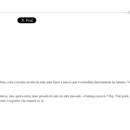
ista, com a receita secreta da mãe para fazer a massa que é estendida directamente na tarteira. 
gulosa, mas agora estou mais pesada do que no mês passado, a balança acusou 52kg. Não pode
, mas o iogurtes vão manter-se :p