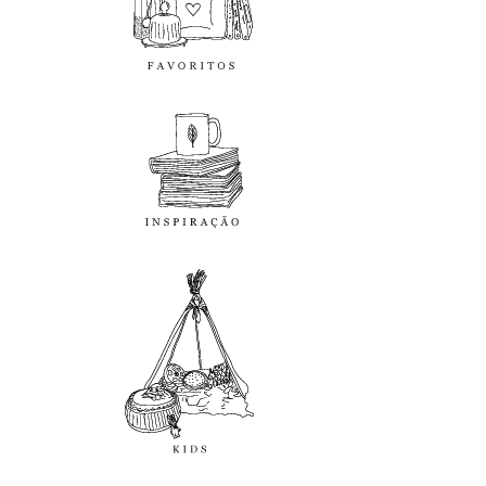
inspiração
kids
diy