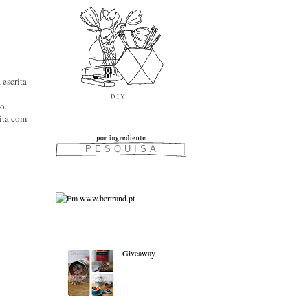
escrita
o.
eita com
As favoritas:
Giveaway