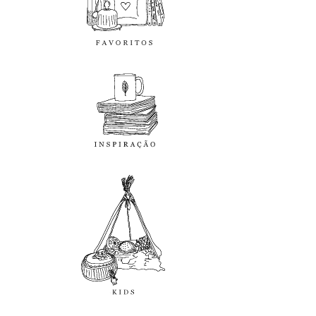
inspiração
kids
diy