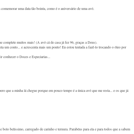
ra comemorar uma data tão bointa, como é o aniversário de uma avó.
 complete muitos mais! (A avó cá de casa já fez 96, graças a Deus).
ta um conto... e acrescenta mais um ponto! Eu estou tentada a fazê-lo trocando o óleo por
r conhecer o Doces e Especiarias...
o que a minha lá chegue porque em pouco tempo é a única avó que me resta... e os que já
 bolo belíssimo, carregado de carinho e ternura. Parabéns para ela e para todos que a sabem