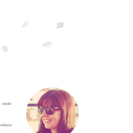
sobre mim
, sendo
istância