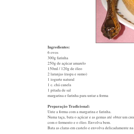
Ingredientes:
6 ovos
300g farinha
250g de açúcar amarelo
150ml / 120g de óleo
2 laranjas (raspa e sumo)
1 iogurte natural
1 c. chá canela
1 pitada de sal
margarina e farinha para untar a forma
Preparação
Tradicional:
Unte a forma com a margarina e farinha.
Numa taça, bata o açúcar e as gemas até obter um crem
com o fermento e o óleo. Envolva bem.
Bata as claras em castelo e envolva delicadamente na 