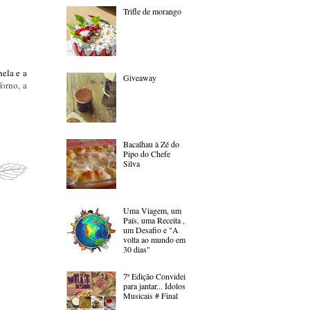
Trifle de morango
nela e a
Giveaway
forno, a
Bacalhau à Zé do
Pipo do Chefe
Silva
Uma Viagem, um
País, uma Receita ,
um Desafio e "A
volta ao mundo em
30 dias"
7ª Edição Convidei
para jantar... Ídolos
Musicais # Final