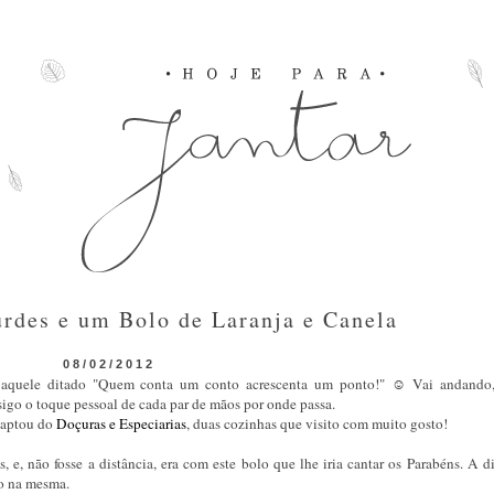
rdes e um Bolo de Laranja e Canela
08/02/2012
o aquele ditado "Quem conta um conto acrescenta um ponto!" ☺ Vai andando
igo o toque pessoal de cada par de mãos por onde passa.
adaptou do
Doçuras e Especiarias
, duas cozinhas que visito com muito gosto!
e, não fosse a distância, era com este bolo que lhe iria cantar os Parabéns. A d
do na mesma.