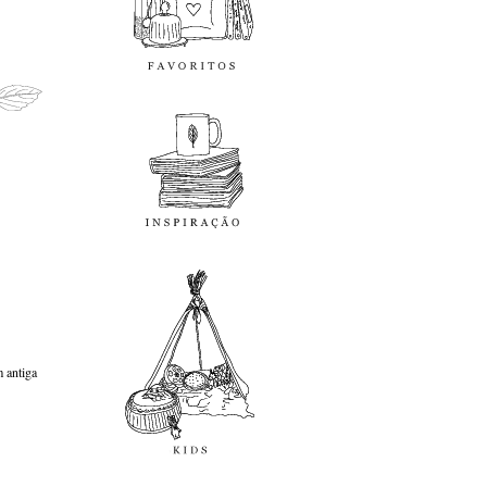
inspiração
kids
 antiga
diy