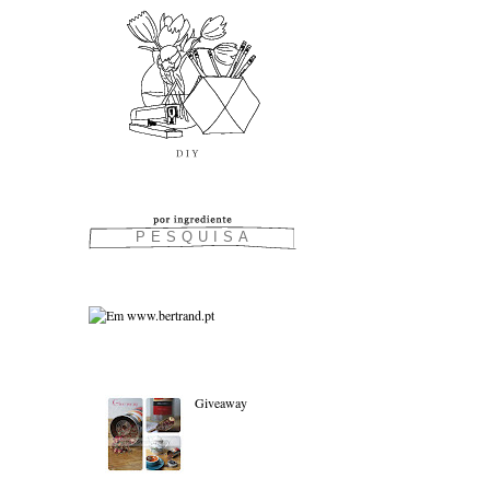
As favoritas:
Giveaway