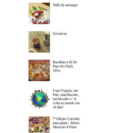
Trifle de morango
Giveaway
Bacalhau à Zé do
Pipo do Chefe
Silva
Uma Viagem, um
País, uma Receita ,
um Desafio e "A
volta ao mundo em
30 dias"
7ª Edição Convidei
para jantar... Ídolos
Musicais # Final