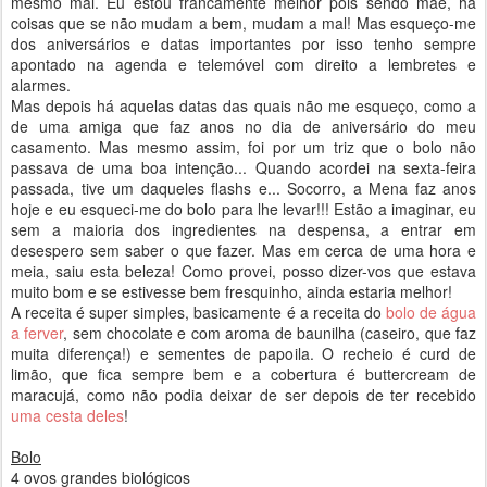
mesmo mal. Eu estou francamente melhor pois sendo mãe, há
coisas que se não mudam a bem, mudam a mal! Mas esqueço-me
dos aniversários e datas importantes por isso tenho sempre
apontado na agenda e telemóvel com direito a lembretes e
alarmes.
Mas depois há aquelas datas das quais não me esqueço, como a
de uma amiga que faz anos no dia de aniversário do meu
casamento. Mas mesmo assim, foi por um triz que o bolo não
passava de uma boa intenção... Quando acordei na sexta-feira
passada, tive um daqueles flashs e... Socorro, a Mena faz anos
hoje e eu esqueci-me do bolo para lhe levar!!! Estão a imaginar, eu
sem a maioria dos ingredientes na despensa, a entrar em
desespero sem saber o que fazer. Mas em cerca de uma hora e
meia, saiu esta beleza! Como provei, posso dizer-vos que estava
muito bom e se estivesse bem fresquinho, ainda estaria melhor!
A receita é super simples, basicamente é a receita do
bolo de água
a ferver
, sem chocolate e com aroma de baunilha (caseiro, que faz
muita diferença!) e sementes de papoila. O recheio é curd de
limão, que fica sempre bem e a cobertura é buttercream de
maracujá, como não podia deixar de ser depois de ter recebido
uma cesta deles
!
Bolo
4 ovos grandes biológicos