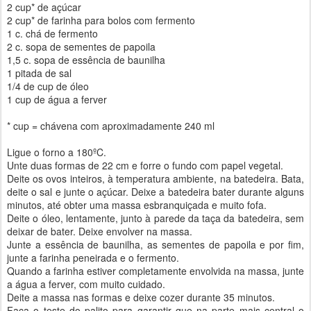
2 cup* de açúcar
2 cup* de farinha para bolos com fermento
1 c. chá de fermento
2 c. sopa de sementes de papoila
1,5 c. sopa de essência de baunilha
1 pitada de sal
1/4 de cup de óleo
1 cup de água a ferver
* cup = chávena com aproximadamente 240 ml
Ligue o forno a 180ºC.
Unte duas formas de 22 cm e forre o fundo com papel vegetal.
Deite os ovos inteiros, à temperatura ambiente, na batedeira. Bata,
deite o sal e junte o açúcar. Deixe a batedeira bater durante alguns
minutos, até obter uma massa esbranquiçada e muito fofa.
Deite o óleo, lentamente, junto à parede da taça da batedeira, sem
deixar de bater. Deixe envolver na massa.
Junte a essência de baunilha, as sementes de papoila e por fim,
junte a farinha peneirada e o fermento.
Quando a farinha estiver completamente envolvida na massa, junte
a água a ferver, com muito cuidado.
Deite a massa nas formas e deixe cozer durante 35 minutos.
Faça o teste do palito para garantir que na parte mais central o