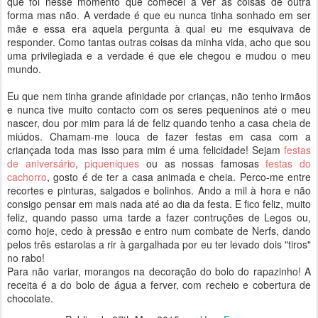
que foi nesse momento que comecei a ver as coisas de outra
forma mas não. A verdade é que eu nunca tinha sonhado em ser
mãe e essa era aquela pergunta à qual eu me esquivava de
responder. Como tantas outras coisas da minha vida, acho que sou
uma privilegiada e a verdade é que ele chegou e mudou o meu
mundo.
Eu que nem tinha grande afinidade por crianças, não tenho irmãos
e nunca tive muito contacto com os seres pequeninos até o meu
nascer, dou por mim para lá de feliz quando tenho a casa cheia de
miúdos. Chamam-me louca de fazer festas em casa com a
criançada toda mas isso para mim é uma felicidade! Sejam
festas
de aniversário
,
piqueniques
ou as nossas famosas
festas do
cachorro
, gosto é de ter a casa animada e cheia. Perco-me entre
recortes e pinturas, salgados e bolinhos. Ando a mil à hora e não
consigo pensar em mais nada até ao dia da festa. E fico feliz, muito
feliz, quando passo uma tarde a fazer contruções de Legos ou,
como hoje, cedo à pressão e entro num combate de Nerfs, dando
pelos três estarolas a rir à gargalhada por eu ter levado dois "tiros"
no rabo!
Para não variar, morangos na decoração do bolo do rapazinho! A
receita é a do bolo de água a ferver, com recheio e cobertura de
chocolate.