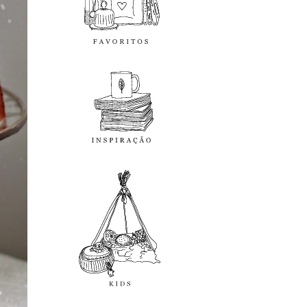
inspiração
kids
diy