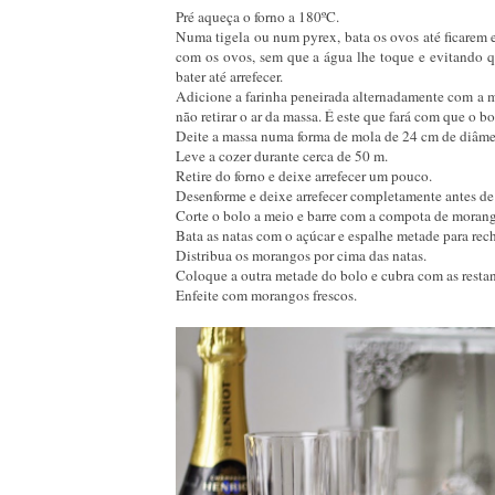
Pré aqueça o forno a 180ºC.
Numa tigela ou num pyrex, bata os ovos até ficarem 
com os ovos, sem que a água lhe toque e evitando que
bater até arrefecer.
Adicione a farinha peneirada alternadamente com a m
não retirar o ar da massa. É este que fará com que o bo
Deite a massa numa forma de mola de 24 cm de diâme
Leve a cozer durante cerca de 50 m.
Retire do forno e deixe arrefecer um pouco.
Desenforme e deixe arrefecer completamente antes de 
Corte o bolo a meio e barre com a compota de moran
Bata as natas com o açúcar e espalhe metade para rech
Distribua os morangos por cima das natas.
Coloque a outra metade do bolo e cubra com as restan
Enfeite com morangos frescos.