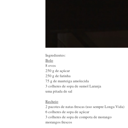
Ingredientes:
Bolo
8 ovos
250 g de açúcar
250 g de farinha
75 g de manteiga amolecida
3 colheres de sopa de sumol Laranja
uma pitada de sal
Recheio
2 pacotes de natas frescas (uso sempre Longa Vida)
6 colheres de sopa de açúcar
3 colheres de sopa de compota de morango
morangos frescos