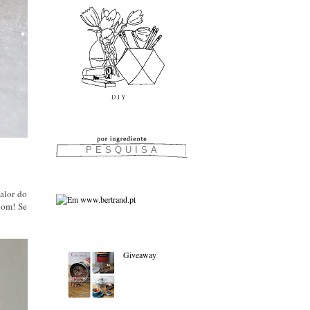
alor do
bom! Se
As favoritas:
Giveaway