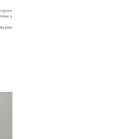
o pyrex
ntinue a
ma para