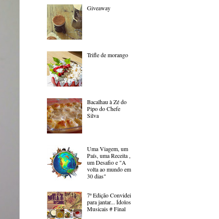
Giveaway
Trifle de morango
Bacalhau à Zé do
Pipo do Chefe
Silva
Uma Viagem, um
País, uma Receita ,
um Desafio e "A
volta ao mundo em
30 dias"
7ª Edição Convidei
para jantar... Ídolos
Musicais # Final