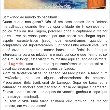
Bem-vindo ao mundo do bacalhau!
Quem é que não gosta? Nós cá em casa somos fãs e ficámos
maravilhados quando tivemos oportunidade de ir conhecer um
pouco mais da sua viagem, perceber onde é capturado o melhor
peixe e ver os vários passos por que passa até chegar aquele
aspeto característico [seco] que encontramos quando o
compramos nos supermercados. O principezinho adorou esta visita
e só dizia que queria almoçar bacalhau à Brás! Isto é super
interessante para os miúdos! E o mais curioso é que nem precisei
de ir muito longe, esta viagem foi mesmo aqui ao lado de Coimbra,
na
Lugrade
, uma empresa que transforma e comercializa o
bacalhau seco assim como os seus derivados.
Além da fantástica visita, no sábado passado passei a tarde num
LiveCooking com os alguns colaboradores da empresa.
Preparámos Bola tradicional de Lamego, Sopa de bacalhau e
camarão na abóbora com pão frito e Paella de línguas e camarão.
Estava tudo delicioso mas depois da votação ganhou a sopa [por
uma margem mínima!].
Foi sem dúvida uma tarde animada que terminou da melhor
maneira, em volta da mesa!