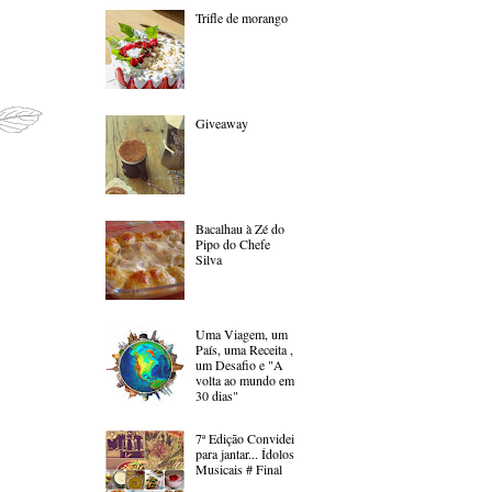
Trifle de morango
Giveaway
Bacalhau à Zé do
Pipo do Chefe
Silva
Uma Viagem, um
País, uma Receita ,
um Desafio e "A
volta ao mundo em
30 dias"
7ª Edição Convidei
para jantar... Ídolos
Musicais # Final