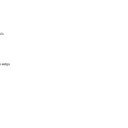
ida
 antiga