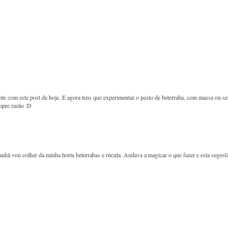
nte com este post de hoje. E agora tens que experimentar o pesto de beterraba, com massa ou s
mpre razão :D
hã vou colher da minha horta beterrabas e rúcula. Andava a magicar o que fazer e esta sugest