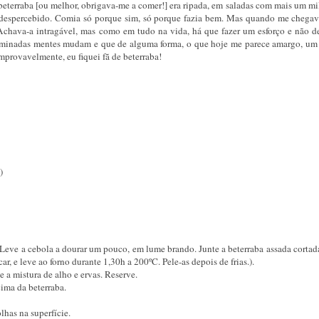
beterraba [ou melhor, obrigava-me a comer!] era ripada, em saladas com mais um mi
ar despercebido. Comia só porque sim, só porque fazia bem. Mas quando me chegav
Achava-a intragável, mas como em tudo na vida, há que fazer um esforço e não des
erminadas mentes mudam e que de alguma forma, o que hoje me parece amargo, um 
mprovavelmente, eu fiquei fã de beterraba!
)
. Leve a cebola a dourar um pouco, em lume brando. Junte a beterraba assada cortad
, e leve ao forno durante 1,30h a 200ºC. Pele-as depois de frias.).
e a mistura de alho e ervas. Reserve.
ima da beterraba.
lhas na superfície.