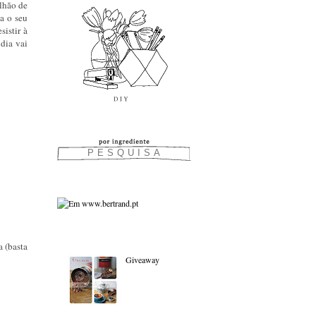
lhão de
a o seu
istir à
dia vai
As favoritas:
a (basta
Giveaway