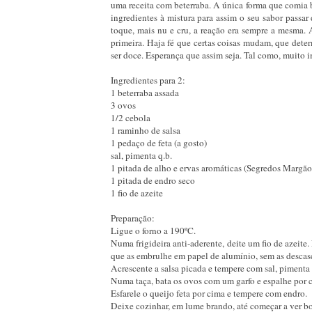
uma receita com beterraba. A única forma que comia 
ingredientes à mistura para assim o seu sabor pass
toque, mais nu e cru, a reação era sempre a mesma. 
primeira. Haja fé que certas coisas mudam, que det
ser doce. Esperança que assim seja. Tal como, muito i
Ingredientes para 2:
1 beterraba assada
3 ovos
1/2 cebola
1 raminho de salsa
1 pedaço de feta (a gosto)
sal, pimenta q.b.
1 pitada de alho e ervas aromáticas (Segredos Margão
1 pitada de endro seco
1 fio de azeite
Preparação:
Ligue o forno a 190ºC.
Numa frigideira anti-aderente, deite um fio de azeite
que as embrulhe em papel de alumínio, sem as descascar
Acrescente a salsa picada e tempere com sal, pimenta 
Numa taça, bata os ovos com um garfo e espalhe por c
Esfarele o queijo feta por cima e tempere com endro.
Deixe cozinhar, em lume brando, até começar a ver bo