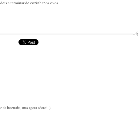
 e deixe terminar de cozinhar os ovos.
r da beterraba, mas agora adoro! :)