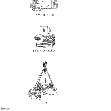
inspiração
kids
diy
fizesse