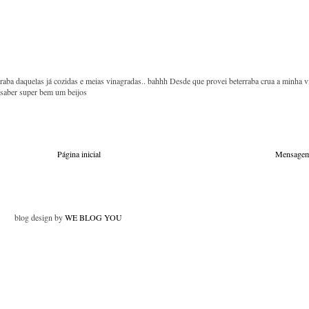
rraba daquelas já cozidas e meias vinagradas.. bahhh Desde que provei beterraba crua a minha v
e saber super bem um beijos
Página inicial
Mensagem
blog design by
WE BLOG YOU