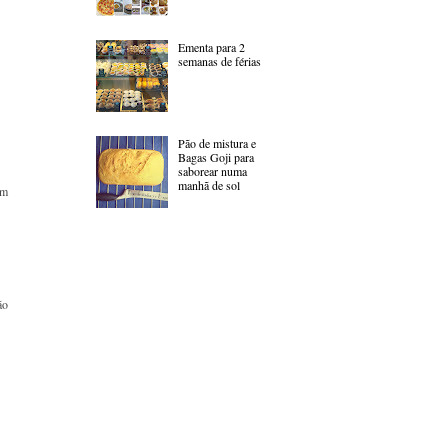
Ementa para 2
semanas de férias
Pão de mistura e
Bagas Goji para
saborear numa
manhã de sol
em
ão