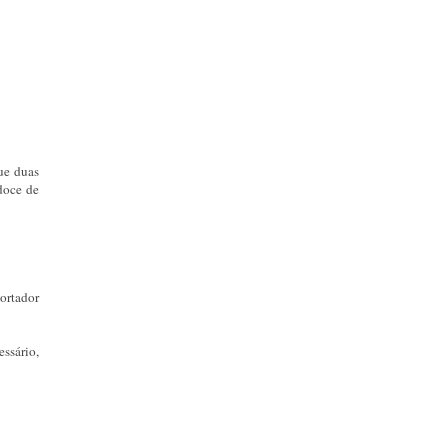
ue duas
doce de
ortador
essário,