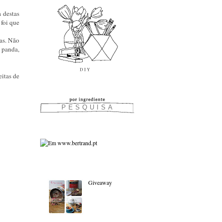
 destas
 foi que
mas. Não
 panda,
eitas de
As favoritas:
Giveaway