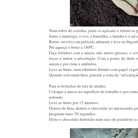
Num robot de cozinha, junte os açúcares e triture-os 
Junte a manteiga, o ovo, a baunilha, a farinha e o sal 
Retire, envolva em película aderente e leve ao frigorí
Pré-aqueça o forno a 180ºC.
Faça rolinhos com a massa, não muito grossos, e c
riscas a imitar a articulação. Com a ponta do ded
amora e por cima a amêndoa.
Leve ao forno, num tabuleiro forrado com papel veget
Quando estiverem frios, pincele a zona da "articulaç
Para as bolachas de teia de aranha:
Coloque a massa na superfície de trabalho e por cim
redondo.
Leve ao forno por 15 minutos.
Depois de frias, derreta o chocolate no microondas p
programe mais 30 segundos.
Deite o chocolate derretido num saco de pasteleiro e