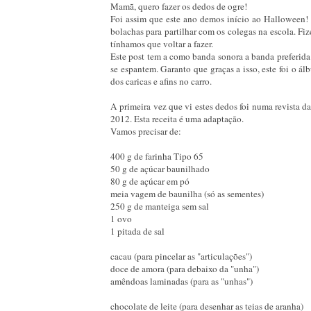
Mamã, quero fazer os dedos de ogre!
Foi assim que este ano demos início ao Halloween! E
bolachas para partilhar com os colegas na escola. Fi
tínhamos que voltar a fazer.
Este post tem a como banda sonora a banda preferida
se espantem. Garanto que graças a isso, este foi o 
dos caricas e afins no carro.
A primeira vez que vi estes dedos foi numa revista da
2012. Esta receita é uma adaptação.
Vamos precisar de:
400 g de farinha Tipo 65
50 g de açúcar baunilhado
80 g de açúcar em pó
meia vagem de baunilha (só as sementes)
250 g de manteiga sem sal
1 ovo
1 pitada de sal
cacau (para pincelar as "articulações")
doce de amora (para debaixo da "unha")
amêndoas laminadas (para as "unhas")
chocolate de leite (para desenhar as teias de aranha)