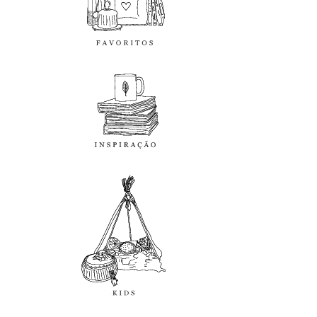
inspiração
kids
diy