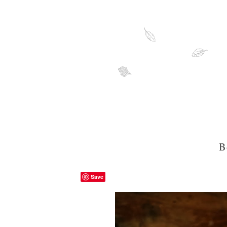
B
Save