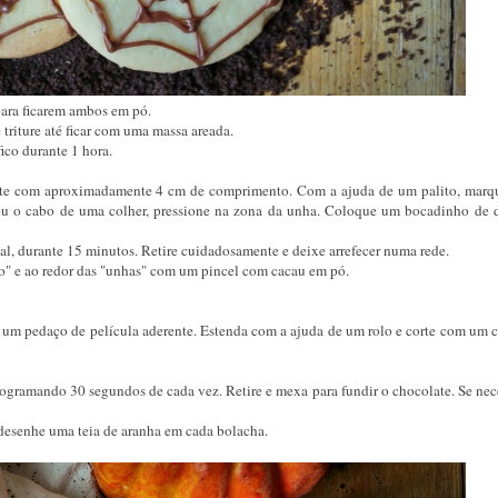
para ficarem ambos em pó.
e triture até ficar com uma massa areada.
fico durante 1 hora.
orte com aproximadamente 4 cm de comprimento. Com a ajuda de um palito, marq
o ou o cabo de uma colher, pressione na zona da unha. Coloque um bocadinho de 
al, durante 15 minutos. Retire cuidadosamente e deixe arrefecer numa rede.
ão" e ao redor das "unhas" com um pincel com cacau em pó.
a um pedaço de película aderente. Estenda com a ajuda de um rolo e corte com um c
rogramando 30 segundos de cada vez. Retire e mexa para fundir o chocolate. Se nec
 desenhe uma teia de aranha em cada bolacha.