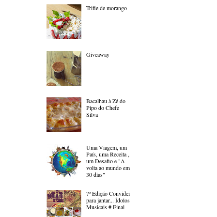
Trifle de morango
Giveaway
Bacalhau à Zé do
Pipo do Chefe
Silva
Uma Viagem, um
País, uma Receita ,
um Desafio e "A
volta ao mundo em
30 dias"
7ª Edição Convidei
para jantar... Ídolos
Musicais # Final