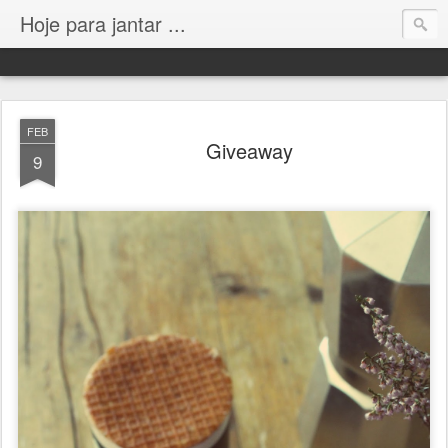
Hoje para jantar ...
FEB
Giveaway
9