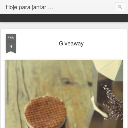
Hoje para jantar ...
FEB
Giveaway
9