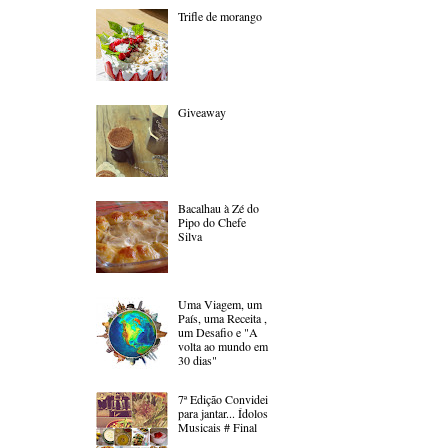
Trifle de morango
Giveaway
Bacalhau à Zé do
Pipo do Chefe
Silva
Uma Viagem, um
País, uma Receita ,
um Desafio e "A
volta ao mundo em
30 dias"
7ª Edição Convidei
para jantar... Ídolos
Musicais # Final