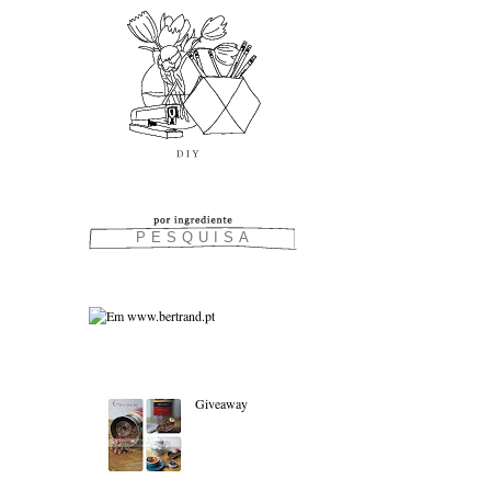
As favoritas:
Giveaway