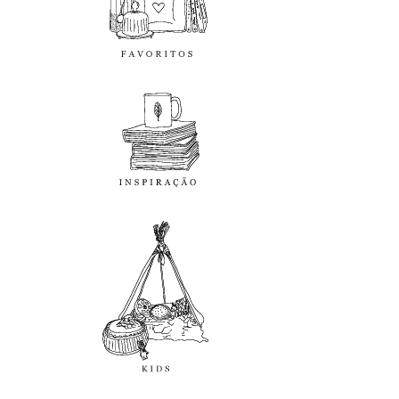
inspiração
kids
diy