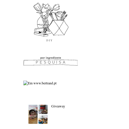
As favoritas:
Giveaway