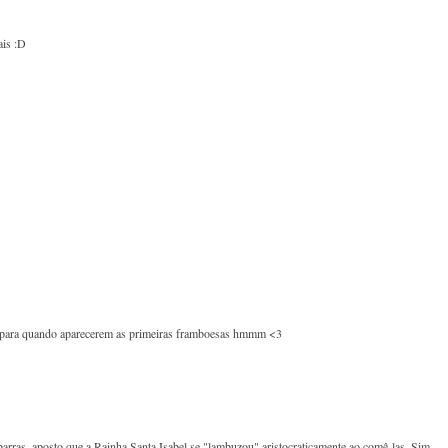
ais :D
ar para quando aparecerem as primeiras framboesas hmmm <3
barras, aposto que a Rainha Santa Isabel se "lambuzou" aristocraticamente ao comê-las. Sim,