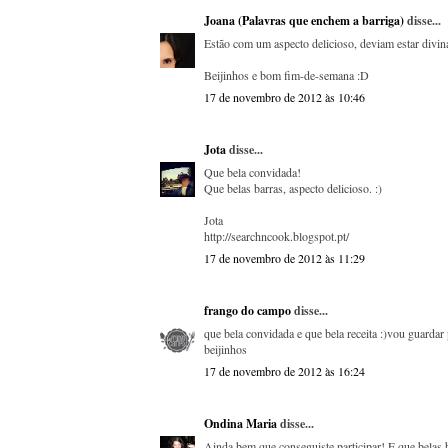
Joana (Palavras que enchem a barriga)
disse...
Estão com um aspecto delicioso, deviam estar divin
Beijinhos e bom fim-de-semana :D
17 de novembro de 2012 às 10:46
Jota
disse...
Que bela convidada!
Que belas barras, aspecto delicioso. :)
Jota
http://searchncook.blogspot.pt/
17 de novembro de 2012 às 11:29
frango do campo
disse...
que bela convidada e que bela receita :)vou guard
beijinhos
17 de novembro de 2012 às 16:24
Ondina Maria
disse...
Ainda bem que conseguiste participar! E que belas 