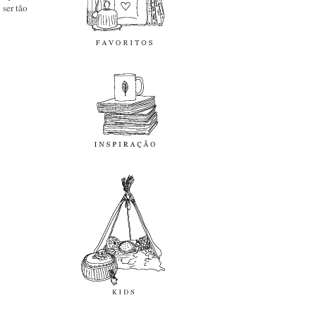
 ser tão
inspiração
kids
diy