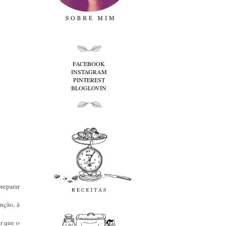
folha cima
FACEBOOK
INSTAGRAM
PINTEREST
BLOGLOVIN
folha baixo
Receitas
reparar
favoritos
anção, à
r que o