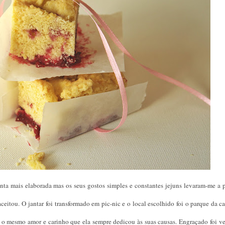
a mais elaborada mas os seus gostos simples e constantes jejuns levaram-me a p
eitou. O jantar foi transformado em pic-nic e o local escolhido foi o parque da c
m o mesmo amor e carinho que ela sempre dedicou às suas causas. Engraçado foi ve