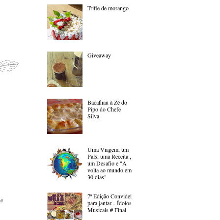
Trifle de morango
Giveaway
Bacalhau à Zé do
Pipo do Chefe
Silva
Uma Viagem, um
País, uma Receita ,
um Desafio e "A
volta ao mundo em
30 dias"
7ª Edição Convidei
se
para jantar... Ídolos
Musicais # Final