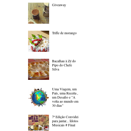
Giveaway
Trifle de morango
Bacalhau à Zé do
Pipo do Chefe
Silva
Uma Viagem, um
País, uma Receita ,
um Desafio e "A
volta ao mundo em
30 dias"
7ª Edição Convidei
para jantar... Ídolos
Musicais # Final