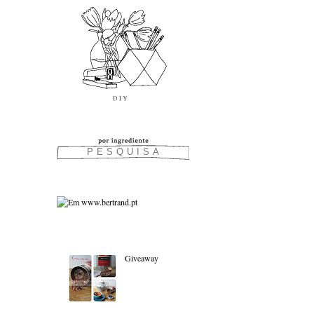
As favoritas:
Giveaway