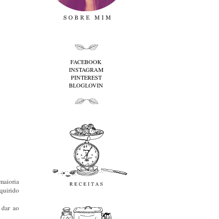
folha cima
FACEBOOK
INSTAGRAM
PINTEREST
BLOGLOVIN
folha baixo
Receitas
maioria
quirido
favoritos
 dar ao