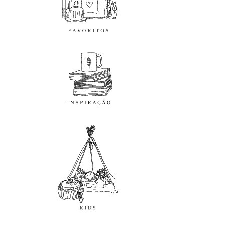
inspiração
kids
diy