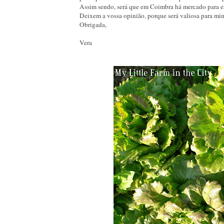
Assim sendo, será que em Coimbra há mercado para es
Deixem a vossa opinião, porque será valiosa para mi
Obrigada,
Vera