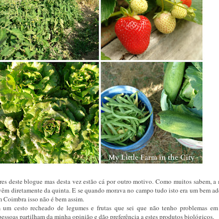
tores deste blogue mas desta vez estão cá por outro motivo. Como muitos sabem, a 
r vêm diretamente da quinta. E se quando morava no campo tudo isto era um bem ad
 em Coimbra isso não é bem assim.
m um cesto recheado de legumes e frutas que sei que não tenho problemas em
pessoas partilham da minha opinião e dão preferência a estes produtos biológicos.