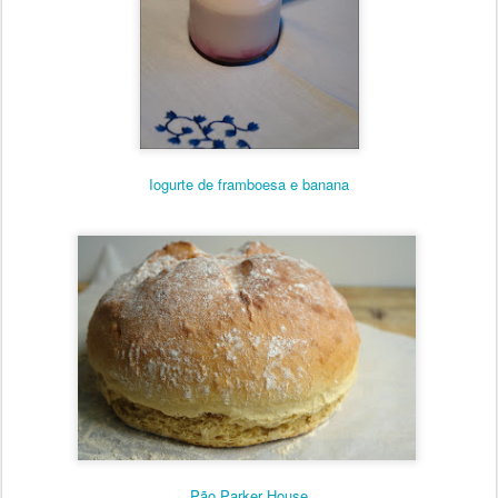
Iogurte de framboesa e ba
nana
Pão Parker House