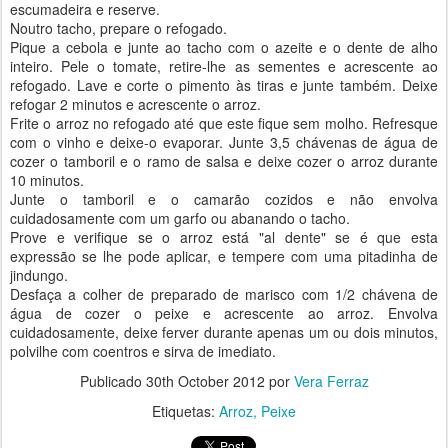
escumadeira e reserve.
Noutro tacho, prepare o refogado.
Pique a cebola e junte ao tacho com o azeite e o dente de alho
inteiro. Pele o tomate, retire-lhe as sementes e acrescente ao
refogado. Lave e corte o pimento às tiras e junte também. Deixe
refogar 2 minutos e acrescente o arroz.
Frite o arroz no refogado até que este fique sem molho. Refresque
com o vinho e deixe-o evaporar. Junte 3,5 chávenas de água de
cozer o tamboril e o ramo de salsa e deixe cozer o arroz durante
10 minutos.
Junte o tamboril e o camarão cozidos e não envolva
cuidadosamente com um garfo ou abanando o tacho.
Prove e verifique se o arroz está "al dente" se é que esta
expressão se lhe pode aplicar, e tempere com uma pitadinha de
jindungo.
Desfaça a colher de preparado de marisco com 1/2 chávena de
água de cozer o peixe e acrescente ao arroz. Envolva
cuidadosamente, deixe ferver durante apenas um ou dois minutos,
polvilhe com coentros e sirva de imediato.
Publicado
30th October 2012
por
Vera Ferraz
Etiquetas:
Arroz
Peixe