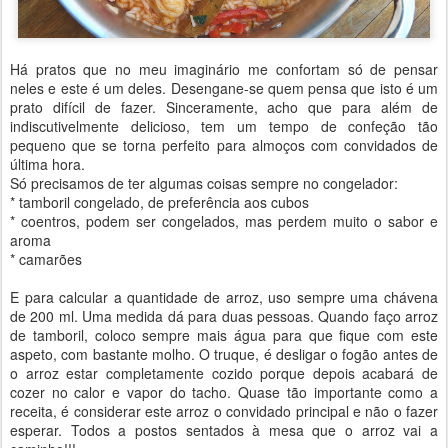
Há pratos que no meu imaginário me confortam só de pensar
neles e este é um deles. Desengane-se quem pensa que isto é um
prato difícil de fazer. Sinceramente, acho que para além de
indiscutivelmente delicioso, tem um tempo de confeção tão
pequeno que se torna perfeito para almoços com convidados de
última hora.
Só precisamos de ter algumas coisas sempre no congelador:
* tamboril congelado, de preferência aos cubos
* coentros, podem ser congelados, mas perdem muito o sabor e
aroma
* camarões
E para calcular a quantidade de arroz, uso sempre uma chávena
de 200 ml. Uma medida dá para duas pessoas. Quando faço arroz
de tamboril, coloco sempre mais água para que fique com este
aspeto, com bastante molho. O truque, é desligar o fogão antes de
o arroz estar completamente cozido porque depois acabará de
cozer no calor e vapor do tacho. Quase tão importante como a
receita, é considerar este arroz o convidado principal e não o fazer
esperar. Todos a postos sentados à mesa que o arroz vai a