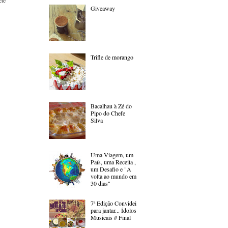
ele
Giveaway
Trifle de morango
Bacalhau à Zé do
Pipo do Chefe
Silva
Uma Viagem, um
País, uma Receita ,
um Desafio e "A
volta ao mundo em
30 dias"
7ª Edição Convidei
para jantar... Ídolos
Musicais # Final