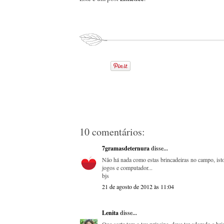
10 comentários:
7gramasdeternura
disse...
Não há nada como estas brincadeiras no campo, isto
jogos e computador...
bjs
21 de agosto de 2012 às 11:04
Lenita
disse...