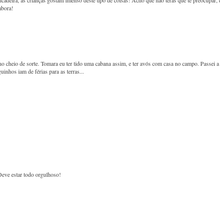
ncadeira, as crianças gostam imenso deste tipo de coisas! Acho que não terás que te preocupar, 
mbora!
no cheio de sorte. Tomara eu ter tido uma cabana assim, e ter avós com casa no campo. Passei a
nhos iam de férias para as terras...
Deve estar todo orgulhoso!