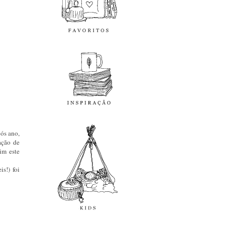
inspiração
kids
ós ano,
ação de
im este
s!) foi
diy