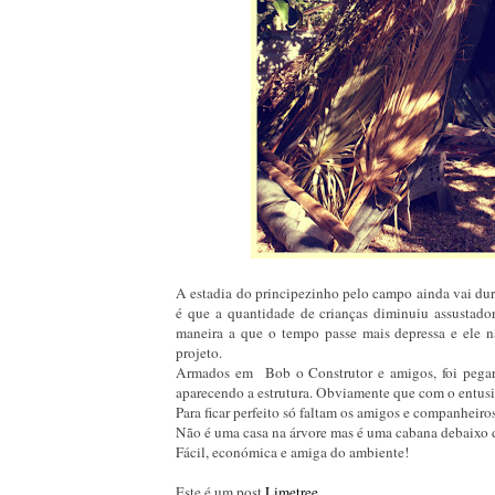
A estadia do principezinho pelo campo ainda vai dur
é que a quantidade de crianças diminuiu assustado
maneira a que o tempo passe mais depressa e ele n
projeto.
Armados em Bob o Construtor e amigos, foi pegar na
aparecendo a estrutura. Obviamente que com o entusi
Para ficar perfeito só faltam os amigos e companheiro
Não é uma casa na árvore mas é uma cabana debaixo d
Fácil, económica e amiga do ambiente!
Este é um post
Limetree
.