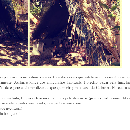
ar pelo menos mais duas semana. Uma das coisas que infelizmente constato ano ap
ramente. Assim, e longe dos amiguinhos habituais, é preciso puxar pela imagin
ão desespere a chorar dizendo que quer vir para a casa de Coimbra. Nasceu ass
 sachola, limpar o terreno e com a ajuda dos avós (para as partes mais difícei
asmo ele já pedia uma janela, uma porta e uma cama!
s de aventuras!
a laranjeira!