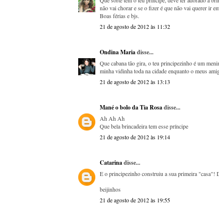
Que sorte tem o teu príncipe, deve ter adorado a bri
não vai chorar e se o fizer é que não vai querer ir e
Boas férias e bjs.
21 de agosto de 2012 às 11:32
Ondina Maria
disse...
Que cabana tão gira, o teu principezinho é um meni
minha vidinha toda na cidade enquanto o meus amigui
21 de agosto de 2012 às 13:13
Mané o bolo da Tia Rosa
disse...
Ah Ah Ah
Que bela brincadeira tem esse príncipe
21 de agosto de 2012 às 19:14
Catarina
disse...
E o principezinho construiu a sua primeira "casa"! 
beijinhos
21 de agosto de 2012 às 19:55