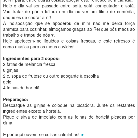
Hoje o dia vai ser passado entre sofá, sofá, computador e sofá.
Vou tratar de pôr a leitura em dia ou ver um filme de comédia,
daqueles de chorar a rir!
A indisposição que se apoderou de mim não me deixa força
anímica para cozinhar, almoçámos graças ao Rei que pôs mãos ao
trabalho e tratou de nós ♥.
Hoje apetecem-me líquidos e coisas frescas, e este refresco é
como musica para os meus ouvidos!
Ingredientes para 2 copos:
2 fatias de melancia fresca
8 ginjas
2 c. sopa de frutose ou outro adoçante à escolha
gelo
4 folhas de hortelã
Preparação:
Descasque as ginjas e coloque na picadora. Junte os restantes
ingredientes exceto a hortelã.
Pique e sirva de imediato com as folhas de hortelã picadas por
cima.
E por aqui ouvem-se coisas calminhas!
►