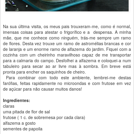
Na sua última visita, os meus pais trouxeram-me, como é normal,
imensas coisas para atestar o frigorífico e a despensa. A minha
mãe, que me conhece como ninguém, trás-me sempre um ramo
de flores. Desta vez trouxe um ramo de astromélias brancas e cor
de laranja e um enorme ramo de alfazema do jardim. Fiquei com a
cozinha com um cheirinho maravilhoso capaz de me transportar
para a calmaria do campo. Desfolhei a alfazema e coloquei-a num
tabuleiro para secar ao ar livre mas à sombra. Em breve está
pronta para encher os saquinhos de cheiro.
Para combinar com todo este ambiente, lembrei-me destas
farófias, feitas rapidamente no microondas e com frutose em vez
de açúcar para não causar muitos danos!
Ingredientes:
claras
uma pitada de flor de sal
frutose ( 1 c. de sobremesa por cada clara)
alfazema a gosto
sementes de papoila