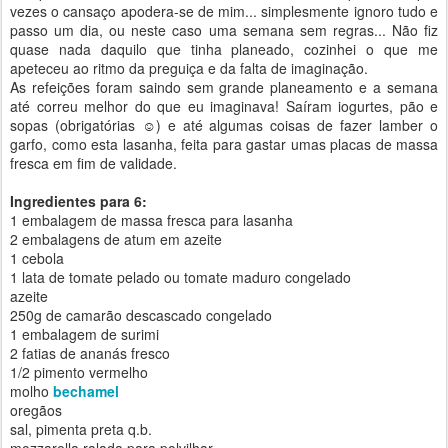
vezes o cansaço apodera-se de mim... simplesmente ignoro tudo e
passo um dia, ou neste caso uma semana sem regras... Não fiz
quase nada daquilo que tinha planeado, cozinhei o que me
apeteceu ao ritmo da preguiça e da falta de imaginação.
As refeições foram saindo sem grande planeamento e a semana
até correu melhor do que eu imaginava! Saíram iogurtes, pão e
sopas (obrigatórias ☺) e até algumas coisas de fazer lamber o
garfo, como esta lasanha, feita para gastar umas placas de massa
fresca em fim de validade.
Ingredientes para 6:
1 embalagem de massa fresca para lasanha
2 embalagens de atum em azeite
1 cebola
1 lata de tomate pelado ou tomate maduro congelado
azeite
250g de camarão descascado congelado
1 embalagem de surimi
2 fatias de ananás fresco
1/2 pimento vermelho
molho
bechamel
oregãos
sal, pimenta preta q.b.