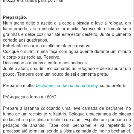
mozzarella ralada para polvilhar
Preparação:
Num tacho deite o azeite e a cebola picada e leve a refogar, em
lume brando, até a cebola estar macia. Acrescente o tomate sem
graínhas e deixe cozinhar até este estar desfeito. Junte o pimento
cortado aos quadrados.
Entretanto escorra o azeite ao atum e reserve.
Coloque o surimi numa taça com água quente durante um minuto
e corte-o às rodelas. Reserve.
Descasque o ananás e corte-o aos pedaços.
Junte o atum, o surimi e o camarão ao refogado e deixe apurar um
pouco. Tempere com um pouco de sal e pimenta preta.
Prepare o molho
bechamel, no tacho ou na bimby
, como preferir.
Pré-aqueça o forno a 180ºC.
Prepare a lasanha colocando uma leve camada de bechamel no
fundo de um recipiente refratário. Coloque uma camada de placas
de lasanha e por cima o recheio de atum. Espalhe um punhado de
pedaços de ananás. Tape com bechamel e vá repetindo o
processo até terminar, sendo a última camada de molho bechamel.