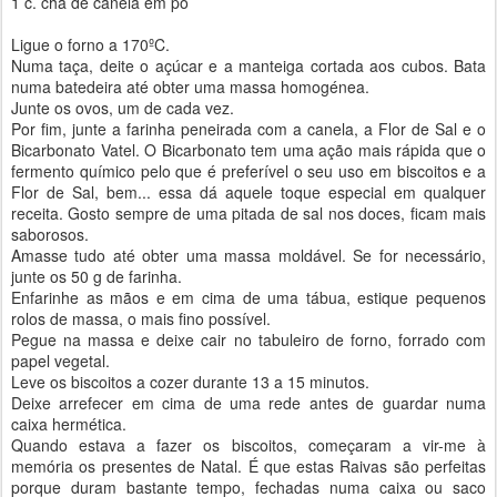
1 c. chá de canela em pó
Ligue o forno a 170ºC.
Numa taça, deite o açúcar e a manteiga cortada aos cubos. Bata
numa batedeira até obter uma massa homogénea.
Junte os ovos, um de cada vez.
Por fim, junte a farinha peneirada com a canela, a Flor de Sal e o
Bicarbonato Vatel. O Bicarbonato tem uma ação mais rápida que o
fermento químico pelo que é preferível o seu uso em biscoitos e a
Flor de Sal, bem... essa dá aquele toque especial em qualquer
receita. Gosto sempre de uma pitada de sal nos doces, ficam mais
saborosos.
Amasse tudo até obter uma massa moldável. Se for necessário,
junte os 50 g de farinha.
Enfarinhe as mãos e em cima de uma tábua, estique pequenos
rolos de massa, o mais fino possível.
Pegue na massa e deixe cair no tabuleiro de forno, forrado com
papel vegetal.
Leve os biscoitos a cozer durante 13 a 15 minutos.
Deixe arrefecer em cima de uma rede antes de guardar numa
caixa hermética.
Quando estava a fazer os biscoitos, começaram a vir-me à
memória os presentes de Natal. É que estas Raivas são perfeitas
porque duram bastante tempo, fechadas numa caixa ou saco