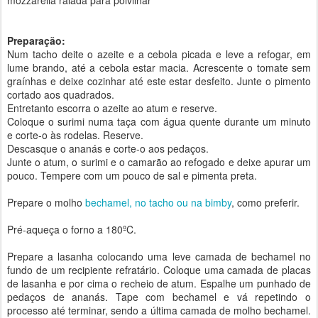
mozzarella ralada para polvilhar
Preparação:
Num tacho deite o azeite e a cebola picada e leve a refogar, em
lume brando, até a cebola estar macia. Acrescente o tomate sem
graínhas e deixe cozinhar até este estar desfeito. Junte o pimento
cortado aos quadrados.
Entretanto escorra o azeite ao atum e reserve.
Coloque o surimi numa taça com água quente durante um minuto
e corte-o às rodelas. Reserve.
Descasque o ananás e corte-o aos pedaços.
Junte o atum, o surimi e o camarão ao refogado e deixe apurar um
pouco. Tempere com um pouco de sal e pimenta preta.
Prepare o molho
bechamel, no tacho ou na bimby
, como preferir.
Pré-aqueça o forno a 180ºC.
Prepare a lasanha colocando uma leve camada de bechamel no
fundo de um recipiente refratário. Coloque uma camada de placas
de lasanha e por cima o recheio de atum. Espalhe um punhado de
pedaços de ananás. Tape com bechamel e vá repetindo o
processo até terminar, sendo a última camada de molho bechamel.