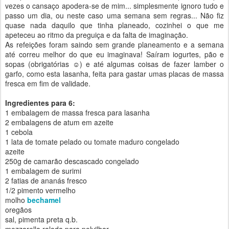
vezes o cansaço apodera-se de mim... simplesmente ignoro tudo e
passo um dia, ou neste caso uma semana sem regras... Não fiz
quase nada daquilo que tinha planeado, cozinhei o que me
apeteceu ao ritmo da preguiça e da falta de imaginação.
As refeições foram saindo sem grande planeamento e a semana
até correu melhor do que eu imaginava! Saíram iogurtes, pão e
sopas (obrigatórias ☺) e até algumas coisas de fazer lamber o
garfo, como esta lasanha, feita para gastar umas placas de massa
fresca em fim de validade.
Ingredientes para 6:
1 embalagem de massa fresca para lasanha
2 embalagens de atum em azeite
1 cebola
1 lata de tomate pelado ou tomate maduro congelado
azeite
250g de camarão descascado congelado
1 embalagem de surimi
2 fatias de ananás fresco
1/2 pimento vermelho
molho
bechamel
oregãos
sal, pimenta preta q.b.