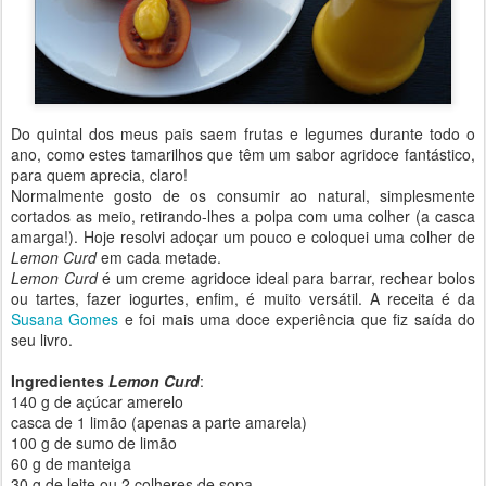
Do quintal dos meus pais saem frutas e legumes durante todo o
ano, como estes tamarilhos que têm um sabor agridoce fantástico,
para quem aprecia, claro!
Normalmente gosto de os consumir ao natural, simplesmente
cortados as meio, retirando-lhes a polpa com uma colher (a casca
amarga!). Hoje resolvi adoçar um pouco e coloquei uma colher de
Lemon Curd
em cada metade.
Lemon Curd
é um creme agridoce ideal para barrar, rechear bolos
ou tartes, fazer iogurtes, enfim, é muito versátil. A receita é da
Susana Gomes
e foi mais uma doce experiência que fiz saída do
seu livro.
Ingredientes
Lemon Curd
:
140 g de açúcar amerelo
casca de 1 limão (apenas a parte amarela)
100 g de sumo de limão
60 g de manteiga
30 g de leite ou 2 colheres de sopa