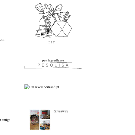
bom
As favoritas:
Giveaway
 antiga