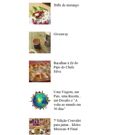
Trifle de morango
Giveaway
Bacalhau à Zé do
Pipo do Chefe
Silva
Uma Viagem, um
País, uma Receita ,
um Desafio e "A
volta ao mundo em
30 dias"
7ª Edição Convidei
para jantar... Ídolos
Musicais # Final