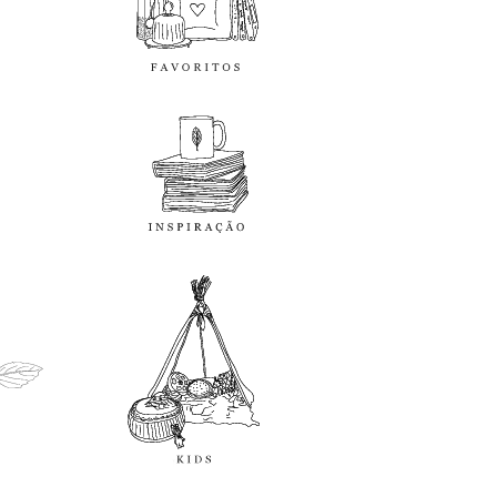
inspiração
kids
diy