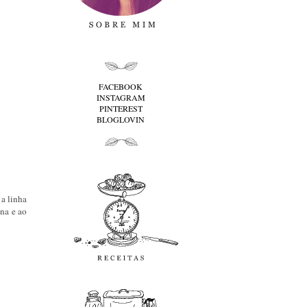
folha cima
FACEBOOK
INSTAGRAM
PINTEREST
BLOGLOVIN
folha baixo
Receitas
 a linha
ana e ao
favoritos