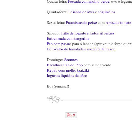
Quarta-feira:
Pescada com molho verde
, ovo e legum
Quinta-feira:
Lasanha de aves e cogumelos
Sexta-feira:
Pataniscas de peixe
com
Arroz de tomate
Sábado:
Trifle de iogurte e frutos silvestres
Entremeada com tangerina
Pão com passas
para o lanche (aproveite o forno quent
Cotovelos de tomatada e mozzarella fresca
Domingo:
Sconnes
Bacalhau à Zé do Pipo
com salada verde
Kebab com molho tzatziki
Iogurtes líquidos de côco
Boa Semana!!