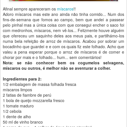
Afinal sempre apareceram os
míscaros
!!
Adoro míscaros mas este ano ainda não tinha comido... Num dos
fins-de-semana que fomos ao campo, bem que andei a passear
pelo pinhal mas a única coisa com que consegui encher o saco foi
com medronhos, míscaros, nem vê-los... Felizmente houve alguém
que ofereceu um saquinho deles aos meus pais, e partilhámo-los
numa bela refeição de arroz de míscaros. Acabou por sobrar um
bocadinho que guardei e e com os quais fiz este folhado. Acho que
valeu a pena esperar porque o arroz de míscaros é de comer e
chorar por mais e o folhado... hum... sem comentários!
Nota: se não conhecer bem os cogumelos selvagens,
míscaros ou outros, é melhor não se aventurar a colher.
Ingredientes para 2:
1/2 embalagem de massa folhada fresca
míscaros limpos
2 fatias de fiambre de perú
1 bola de queijo mozzarella fresco
1 tomate maduro
1/2 cebola
1 dente de alho
50 ml de vinho branco