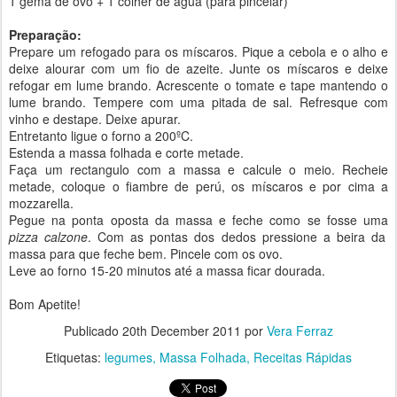
1 gema de ovo + 1 colher de água (para pincelar)
Preparação:
Prepare um refogado para os míscaros. Pique a cebola e o alho e
deixe alourar com um fio de azeite. Junte os míscaros e deixe
refogar em lume brando. Acrescente o tomate e tape mantendo o
lume brando. Tempere com uma pitada de sal. Refresque com
vinho e destape. Deixe apurar.
Entretanto ligue o forno a 200ºC.
Estenda a massa folhada e corte metade.
Faça um rectangulo com a massa e calcule o meio. Recheie
metade, coloque o fiambre de perú, os míscaros e por cima a
mozzarella.
Pegue na ponta oposta da massa e feche como se fosse uma
pizza calzone
. Com as pontas dos dedos pressione a beira da
massa para que feche bem. Pincele com os ovo.
Leve ao forno 15-20 minutos até a massa ficar dourada.
Bom Apetite!
Publicado
20th December 2011
por
Vera Ferraz
Etiquetas:
legumes
Massa Folhada
Receitas Rápidas