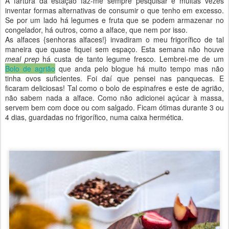
A fartura da estação faz-me sempre pesquisar e muitas vezes
inventar formas alternativas de consumir o que tenho em excesso.
Se por um lado há legumes e fruta que se podem armazenar no
congelador, há outros, como a alface, que nem por isso.
As alfaces {senhoras alfaces!} invadiram o meu frigorífico de tal
maneira que quase fiquei sem espaço. Esta semana não houve
meal prep
há custa de tanto legume fresco. Lembrei-me de um
B
olo de agrião
que anda pelo blogue há muito tempo mas não
tinha ovos suficientes. Foi daí que pensei nas panquecas. E
ficaram deliciosas! Tal como o bolo de espinafres e este de agrião,
não sabem nada a alface. Como não adicionei açúcar à massa,
servem bem com doce ou com salgado. Ficam ótimas durante 3 ou
4 dias, guardadas no frigorífico, numa caixa hermética.