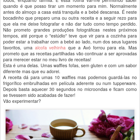
todos, enquanto família. E essa rotina vai-me permitindo saber
quando é que posso tirar um momento para mim. Normalmente
antes do almoço a casa está tranquila e a bebé descansa. É neste
bocadinho que preparo uma ou outra receita e a seguir rezo para
que ela me deixe fotografar e não dar tudo como tempo perdido.
Não prometo grandes produções fotográficas nestes próximos
tempos, até porque o "estúdio" teve que vir para a cozinha para
poder estar a trabalhar com a bebé ao lado, num dos seus lugares
favoritos, uma
alcofa velhinha
que a Avó forrou para ela. Mas
prometo que as receitas partilhadas vão continuar a ser aprovadas
para merecer estar no meu livro de receitas!
Esta é uma delas. Umas waffles fofas, sem gluten e com um sabor
diferente mas que eu adorei.
A receita dá para umas 10 waffles mas podemos guardá-las no
frigorífico embrulhadas em película aderente ou num tupperware.
Depois basta aquecer 30 segundos no microondas e ficam como
se tivessem sido acabadas de fazer!
Vão experimentar?