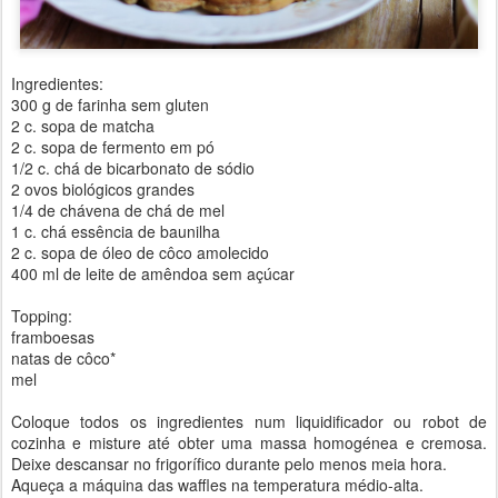
Ingredientes:
300 g de farinha sem gluten
2 c. sopa de matcha
2 c. sopa de fermento em pó
1/2 c. chá de bicarbonato de sódio
2 ovos biológicos grandes
1/4 de chávena de chá de mel
1 c. chá essência de baunilha
2 c. sopa de óleo de côco amolecido
400 ml de leite de amêndoa sem açúcar
Topping:
framboesas
natas de côco*
mel
Coloque todos os ingredientes num liquidificador ou robot de
cozinha e misture até obter uma massa homogénea e cremosa.
Deixe descansar no frigorífico durante pelo menos meia hora.
Aqueça a máquina das waffles na temperatura médio-alta.