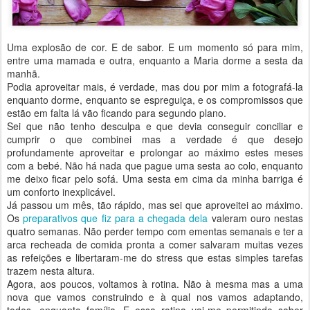
Uma explosão de cor. E de sabor. E um momento só para mim,
entre uma mamada e outra, enquanto a Maria dorme a sesta da
manhã.
Podia aproveitar mais, é verdade, mas dou por mim a fotografá-la
enquanto dorme, enquanto se espreguiça, e os compromissos que
estão em falta lá vão ficando para segundo plano.
Sei que não tenho desculpa e que devia conseguir conciliar e
cumprir o que combinei mas a verdade é que desejo
profundamente aproveitar e prolongar ao máximo estes meses
com a bebé. Não há nada que pague uma sesta ao colo, enquanto
me deixo ficar pelo sofá. Uma sesta em cima da minha barriga é
um conforto inexplicável.
Já passou um mês, tão rápido, mas sei que aproveitei ao máximo.
Os
preparativos que fiz para a chegada dela
valeram ouro nestas
quatro semanas. Não perder tempo com ementas semanais e ter a
arca recheada de comida pronta a comer salvaram muitas vezes
as refeições e libertaram-me do stress que estas simples tarefas
trazem nesta altura.
Agora, aos poucos, voltamos à rotina. Não à mesma mas a uma
nova que vamos construindo e à qual nos vamos adaptando,