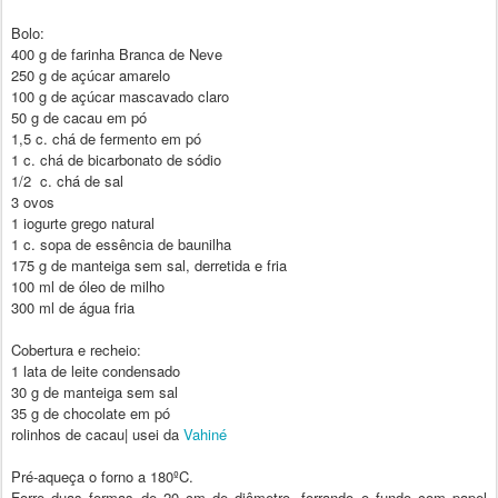
Bolo:
400 g de farinha Branca de Neve
250 g de açúcar amarelo
100 g de açúcar mascavado claro
50 g de cacau em pó
1,5 c. chá de fermento em pó
1 c. chá de bicarbonato de sódio
1/2 c. chá de sal
3 ovos
1 iogurte grego natural
1 c. sopa de essência de baunilha
175 g de manteiga sem sal, derretida e fria
100 ml de óleo de milho
300 ml de água fria
Cobertura e recheio:
1 lata de leite condensado
30 g de manteiga sem sal
35 g de chocolate em pó
rolinhos de cacau| usei da
Vahiné
Pré-aqueça o forno a 180ºC.
Forre duas formas de 20 cm de diâmetro, forrando o fundo com papel