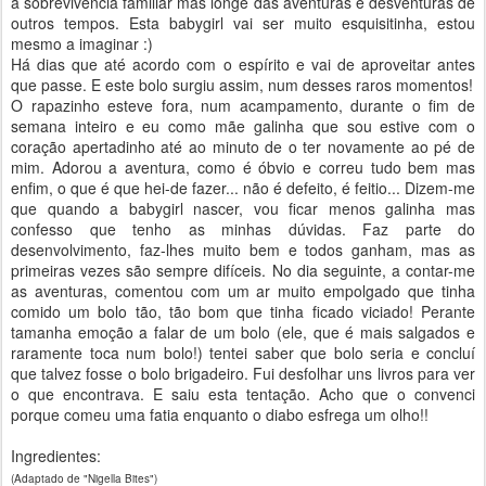
a sobrevivência familiar mas longe das aventuras e desventuras de
outros tempos. Esta babygirl vai ser muito esquisitinha, estou
mesmo a imaginar :)
Há dias que até acordo com o espírito e vai de aproveitar antes
que passe. E este bolo surgiu assim, num desses raros momentos!
O rapazinho esteve fora, num acampamento, durante o fim de
semana inteiro e eu como mãe galinha que sou estive com o
coração apertadinho até ao minuto de o ter novamente ao pé de
mim. Adorou a aventura, como é óbvio e correu tudo bem mas
enfim, o que é que hei-de fazer... não é defeito, é feitio... Dizem-me
que quando a babygirl nascer, vou ficar menos galinha mas
confesso que tenho as minhas dúvidas. Faz parte do
desenvolvimento, faz-lhes muito bem e todos ganham, mas as
primeiras vezes são sempre difíceis. No dia seguinte, a contar-me
as aventuras, comentou com um ar muito empolgado que tinha
comido um bolo tão, tão bom que tinha ficado viciado! Perante
tamanha emoção a falar de um bolo (ele, que é mais salgados e
raramente toca num bolo!) tentei saber que bolo seria e concluí
que talvez fosse o bolo brigadeiro. Fui desfolhar uns livros para ver
o que encontrava. E saiu esta tentação. Acho que o convenci
porque comeu uma fatia enquanto o diabo esfrega um olho!!
Ingredientes:
(Adaptado de "Nigella Bites")