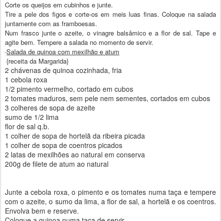
Corte os queijos em cubinhos e junte.
Tire a pele dos figos e corte-os em meis luas finas. Coloque na salada
juntamente com as framboesas.
Num frasco junte o azeite, o vinagre balsâmico e a flor de sal. Tape e
agite bem. Tempere a salada no momento de servir.
Salada de quinoa com mexilhão e atum
{receita da Margarida}
2 chávenas de quinoa cozinhada, fria
1 cebola roxa
1/2 pimento vermelho, cortado em cubos
2 tomates maduros, sem pele nem sementes, cortados em cubos
3 colheres de sopa de azeite
sumo de 1/2 lima
flor de sal q.b.
1 colher de sopa de hortelã da ribeira picada
1 colher de sopa de coentros picados
2 latas de mexilhões ao natural em conserva
200g de filete de atum ao natural
Junte a cebola roxa, o pimento e os tomates numa taça e tempere
com o azeite, o sumo da lima, a flor de sal, a hortelã e os coentros.
Envolva bem e reserve.
Coloque a quinoa numa taça de servir.