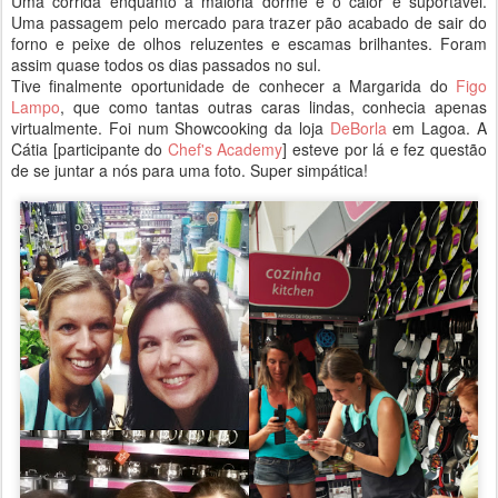
Uma corrida enquanto a maioria dorme e o calor é suportável.
Uma passagem pelo mercado para trazer pão acabado de sair do
forno e peixe de olhos reluzentes e escamas brilhantes. Foram
assim quase todos os dias passados no sul.
Tive finalmente oportunidade de conhecer a Margarida do
Figo
Lampo
, que como tantas outras caras lindas, conhecia apenas
virtualmente. Foi num Showcooking da loja
DeBorla
em Lagoa. A
Cátia [participante do
Chef's Academy
] esteve por lá e fez questão
de se juntar a nós para uma foto. Super simpática!