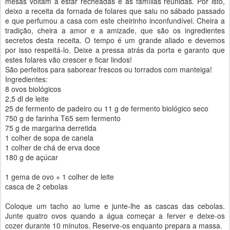
mesas voltam a estar recheadas e as famílias reunidas. Por isto,
deixo a receita da fornada de folares que saiu no sábado passado
e que perfumou a casa com este cheirinho inconfundível. Cheira a
tradição, cheira a amor e a amizade, que são os ingredientes
secretos desta receita. O tempo é um grande aliado e devemos
por isso respeitá-lo. Deixe a pressa atrás da porta e garanto que
estes folares vão crescer e ficar lindos!
São perfeitos para saborear frescos ou torrados com manteiga!
Ingredientes:
8 ovos biológicos
2,5 dl de leite
25 de fermento de padeiro ou 11 g de fermento biológico seco
750 g de farinha T65 sem fermento
75 g de margarina derretida
1 colher de sopa de canela
1 colher de chá de erva doce
180 g de açúcar
1 gema de ovo + 1 colher de leite
casca de 2 cebolas
Coloque um tacho ao lume e junte-lhe as cascas das cebolas.
Junte quatro ovos quando a água começar a ferver e deixe-os
cozer durante 10 minutos. Reserve-os enquanto prepara a massa.