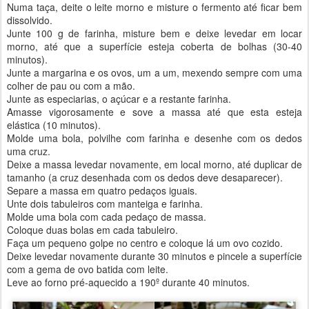
Numa taça, deite o leite morno e misture o fermento até ficar bem
dissolvido.
Junte 100 g de farinha, misture bem e deixe levedar em locar
morno, até que a superfície esteja coberta de bolhas (30-40
minutos).
Junte a margarina e os ovos, um a um, mexendo sempre com uma
colher de pau ou com a mão.
Junte as especiarias, o açúcar e a restante farinha.
Amasse vigorosamente e sove a massa até que esta esteja
elástica (10 minutos).
Molde uma bola, polvilhe com farinha e desenhe com os dedos
uma cruz.
Deixe a massa levedar novamente, em local morno, até duplicar de
tamanho (a cruz desenhada com os dedos deve desaparecer).
Separe a massa em quatro pedaços iguais.
Unte dois tabuleiros com manteiga e farinha.
Molde uma bola com cada pedaço de massa.
Coloque duas bolas em cada tabuleiro.
Faça um pequeno golpe no centro e coloque lá um ovo cozido.
Deixe levedar novamente durante 30 minutos e pincele a superfície
com a gema de ovo batida com leite.
Leve ao forno pré-aquecido a 190º durante 40 minutos.