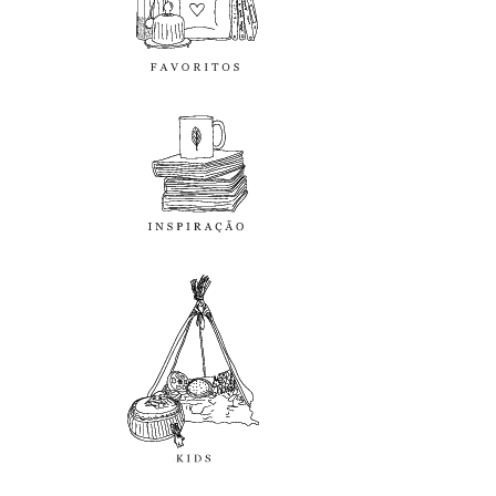
inspiração
kids
diy