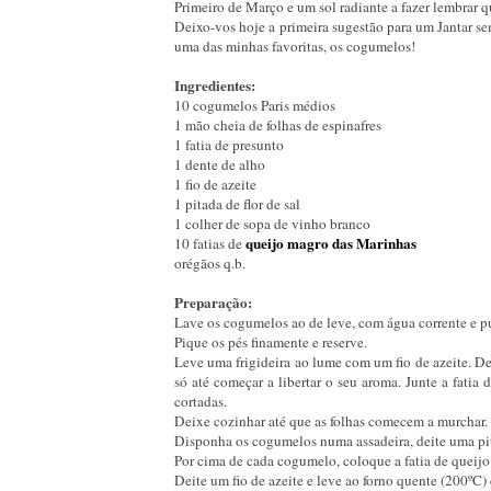
Primeiro de Março e um sol radiante a fazer lembrar q
Deixo-vos hoje a primeira sugestão para um Jantar s
uma das minhas favoritas, os cogumelos!
Ingredientes:
10 cogumelos Paris médios
1 mão cheia de folhas de espinafres
1 fatia de presunto
1 dente de alho
1 fio de azeite
1 pitada de flor de sal
1 colher de sopa de vinho branco
queijo magro das Marinhas
10 fatias de
orégãos q.b.
Preparação:
Lave os cogumelos ao de leve, com água corrente e pu
Pique os pés finamente e reserve.
Leve uma frigideira ao lume com um fio de azeite. D
só até começar a libertar o seu aroma. Junte a fatia 
cortadas.
Deixe cozinhar até que as folhas comecem a murchar.
Disponha os cogumelos numa assadeira, deite uma pita
Por cima de cada cogumelo, coloque a fatia de queijo
Deite um fio de azeite e leve ao forno quente (200ºC