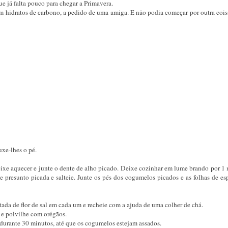
ue já falta pouco para chegar a Primavera.
em hidratos de carbono, a pedido de uma amiga. E não podia começar por outra cois
xe-lhes o pé.
eixe aquecer e junte o dente de alho picado. Deixe cozinhar em lume brando por 1 
de presunto picada e salteie. Junte os pés dos cogumelos picados e as folhas de es
da de flor de sal em cada um e recheie com a ajuda de uma colher de chá.
 e polvilhe com orégãos.
) durante 30 minutos, até que os cogumelos estejam assados.