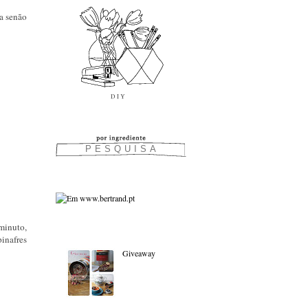
a senão
minuto,
As favoritas:
pinafres
Giveaway