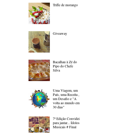
Trifle de morango
Giveaway
Bacalhau à Zé do
Pipo do Chefe
Silva
Uma Viagem, um
País, uma Receita ,
um Desafio e "A
volta ao mundo em
30 dias"
7ª Edição Convidei
para jantar... Ídolos
Musicais # Final